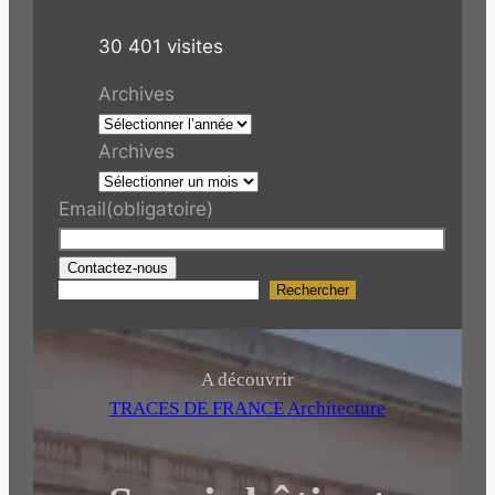
30 401 visites
Archives
Archives
Email
(obligatoire)
Contactez-nous
Rechercher
R
e
c
h
A découvrir
e
TRACES DE FRANCE Architecture
r
c
h