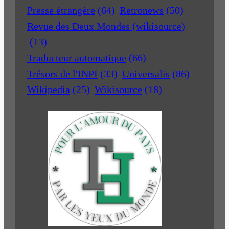
Presse étrangère
(64)
Retronews
(50)
Revue des Deux Mondes (wikisource)
(13)
Traducteur automatique
(66)
Trésors de l'INPI
(33)
Universalis
(86)
Wikipedia
(25)
Wikisource
(18)