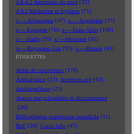
4.8.4.2 Amérique du nord
(35)
4.9.2 Médecine et hygiène
(71)
x—-Allemagne
(47)
x—-Argentine
(37)
x—-Espagne
(76)
x—-Etats-Unis
(100)
x—-Italie
(55)
x—-Mexique
(35)
x—-Royaume-Uni
(93)
x—-Russie
(41)
ÉTIQUETTES
4ème de couverture
(178)
Ambafrance
(23)
Archives.org
(43)
ArchivesGouv
(23)
Autres encyclopédies et dictionnaires
(26)
Bibliothèque numérique mondiale
(11)
BnF
(28)
Cairn Info
(47)