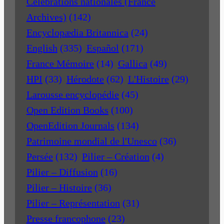
Célébrations nationales (France
Archives)
(142)
Encyclopædia Britannica
(24)
English
(335)
Español
(171)
France Mémoire
(14)
Gallica
(49)
HPI
(33)
Hérodote
(62)
L'Histoire
(29)
Larousse encyclopédie
(45)
Open Edition Books
(100)
OpenEdition Journals
(134)
Patrimoine mondial de l'Unesco
(36)
Persée
(132)
Pilier – Création
(4)
Pilier – Diffusion
(16)
Pilier – Histoire
(36)
Pilier – Représentation
(31)
Presse francophone
(23)