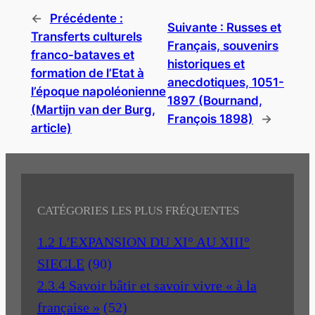
←
Précédente :
Suivante :
Russes et
Transferts culturels
Français, souvenirs
franco-bataves et
historiques et
formation de l’Etat à
anecdotiques, 1051-
l’époque napoléonienne
1897 (Bournand,
(Martijn van der Burg,
François 1898)
→
article)
CATÉGORIES LES PLUS FRÉQUENTES
1.2 L'EXPANSION DU XI° AU XIII°
SIECLE
(90)
2.3.4 Savoir bâtir et savoir vivre « à la
française »
(52)