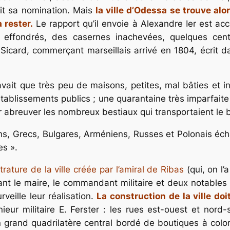
doit sa nomination. Mais
la ville d’Odessa se trouve alo
 rester.
Le rapport qu’il envoie à Alexandre Ier est ac
 effondrés, des casernes inachevées, quelques cen
s Sicard, commerçant marseillais arrivé en 1804, écrit 
n’y avait que très peu de maisons, petites, mal bâties
tablissements publics ; une quarantaine très imparfaite 
 abreuver les nombreux bestiaux qui transportaient le 
iens, Grecs, Bulgares, Arméniens, Russes et Polonais é
es ».
ature de la ville créée par l’amiral de Ribas
(qui, on l’
t le maire, le commandant militaire et deux notables d
eille leur réalisation.
La construction de la ville doit
énieur militaire E. Ferster : les rues est-ouest et nor
un grand quadrilatère central bordé de boutiques à co