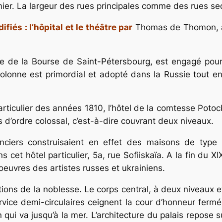
ier. La largeur des rues principales comme des rues se
iés : l’hôpital et le théâtre par
Thomas de Thomon, à 
 de la Bourse de Saint-Pétersbourg, est engagé pour co
colonne est primordial et adopté dans la Russie tout e
articulier des années 1810, l’hôtel de la comtesse Poto
s d’ordre colossal, c’est-à-dire couvrant deux niveaux.
onciers construisaient en effet des maisons de type
 hôtel particulier, 5a, rue Sofiiskaïa. A la fin du XIXe 
euvres des artistes russes et ukrainiens.
ons de la noblesse. Le corps central, à deux niveaux e
ervice demi-circulaires ceignent la cour d’honneur fermé
 qui va jusqu’à la mer. L’architecture du palais repose s