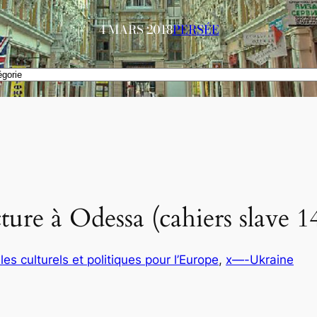
4 MARS 2018
PERSÉE
cture à Odessa (cahiers slave 1
es culturels et politiques pour l’Europe
, 
x—-Ukraine