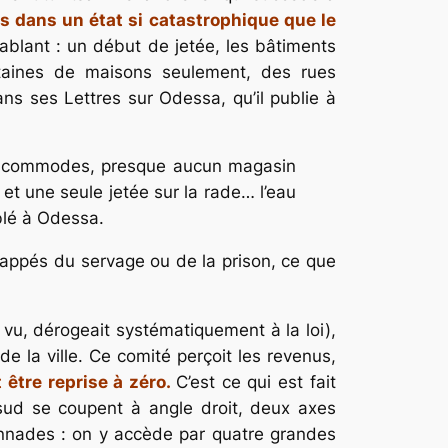
rs dans un état si catastrophique que le
cablant : un début de jetée, les bâtiments
taines de maisons seulement, des rues
dans ses
Lettres sur Odessa
, qu’il publie à
 et incommodes, presque aucun magasin
et une seule jetée sur la rade… l’eau
blé à Odessa.
chappés du servage ou de la prison, ce que
a vu, dérogeait systématiquement à la loi),
e la ville. Ce comité perçoit les revenus,
 être reprise à zéro.
C’est ce qui est fait
d-sud se coupent à angle droit, deux axes
lonnades : on y accède par quatre grandes