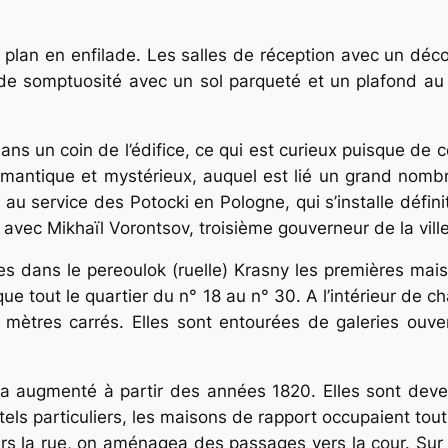
du plan en enfilade. Les salles de réception avec un dé
de somptuosité avec un sol parqueté et un plafond au
ns un coin de l’édifice, ce qui est curieux puisque de ce 
omantique et mystérieux, auquel est lié un grand nombre
, au service des Potocki en Pologne, qui s’installe déf
lié avec Mikhaïl Vorontsov, troisième gouverneur de la ville
es dans lе
pereoulok
(ruelle) Krasny les premières ma
que tout le quartier du n° 18 au n° 30. A l’intérieur d
 mètres carrés. Elles sont entourées de galeries ouve
a augmenté à partir des années 1820. Elles sont deven
ôtels particuliers, les maisons de rapport occupaient tout
rs la rue, on aménagea des passages vers la cour. Sur