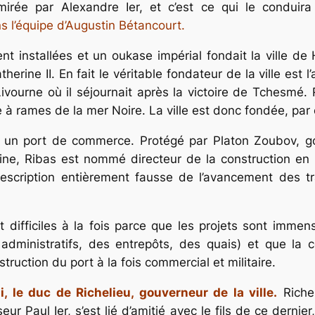
rée par Alexandre Ier, et c’est ce qui le conduir
 l’équipe d’Augustin Bétancourt.
ent installées et un oukase impérial fondait la ville 
herine II. En fait le véritable fondateur de la ville est l
vourne où il séjournait après la victoire de Tchesmé. R
à rames de la mer Noire. La ville est donc fondée, par o
et un port de commerce. Protégé par Platon Zoubov, gou
ine, Ribas est nommé directeur de la construction en 1
escription entièrement fausse de l’avancement des tr
 difficiles à la fois parce que les projets sont immen
administratifs, des entrepôts, des quais) et que la c
uction du port à la fois commercial et militaire.
le duc de Richelieu, gouverneur de la ville.
Richel
eur Paul Ier, s’est lié d’amitié avec le fils de ce dernie