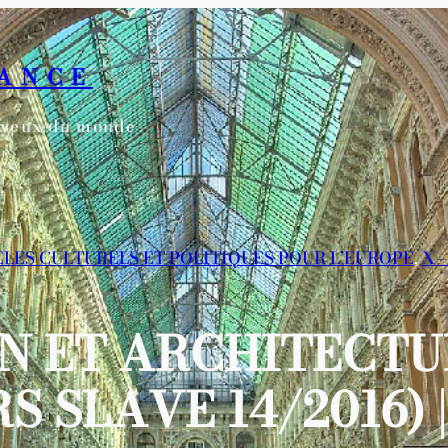
RANCE
s yeux du monde
DÈLES CULTURELS ET POLITIQUES POUR L’EUROPE
, 
X—
ON ET ARCHITECTU
S SLAVE 14/2016) 