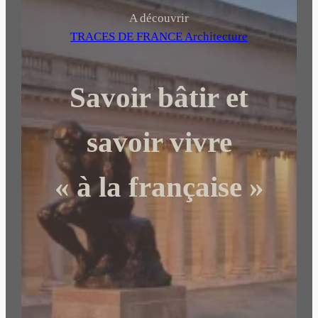
h
A découvrir
e
TRACES DE FRANCE Architecture
r
c
Savoir bâtir et
h
e
r
savoir vivre
« à la française »