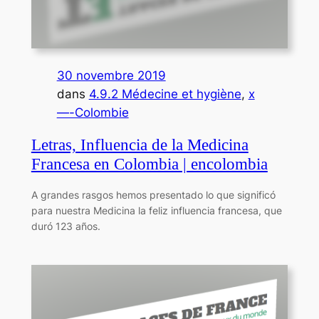
30 novembre 2019
dans
4.9.2 Médecine et hygiène
, 
x
—-Colombie
Letras, Influencia de la Medicina
Francesa en Colombia | encolombia
A grandes rasgos hemos presentado lo que significó
para nuestra Medicina la feliz influencia francesa, que
duró 123 años.