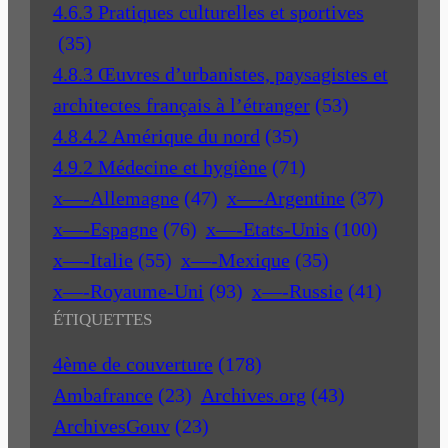
4.6.3 Pratiques culturelles et sportives
(35)
4.8.3 Œuvres d’urbanistes, paysagistes et
architectes français à l’étranger
(53)
4.8.4.2 Amérique du nord
(35)
4.9.2 Médecine et hygiène
(71)
x—-Allemagne
(47)
x—-Argentine
(37)
x—-Espagne
(76)
x—-Etats-Unis
(100)
x—-Italie
(55)
x—-Mexique
(35)
x—-Royaume-Uni
(93)
x—-Russie
(41)
ÉTIQUETTES
4ème de couverture
(178)
Ambafrance
(23)
Archives.org
(43)
ArchivesGouv
(23)