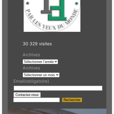
30 329 visites
Archives
Archives
Email
(obligatoire)
Contactez-nous
Rechercher
R
e
c