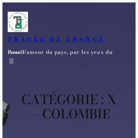
Aller
au
contenu
TRACES DE FRANCE
Pour l’amour du pays, par les yeux du monde
CATÉGORIE :
X
—-COLOMBIE