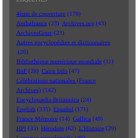
4ème de couverture
(178)
Ambafrance
(23)
Archives.org
(43)
ArchivesGouv
(23)
Autres encyclopédies et dictionnaires
(26)
Bibliothèque numérique mondiale
(11)
BnF
(28)
Cairn Info
(47)
Célébrations nationales (France
Archives)
(142)
Encyclopædia Britannica
(24)
English
(335)
Español
(171)
France Mémoire
(14)
Gallica
(49)
HPI
(33)
Hérodote
(62)
L'Histoire
(29)
Larousse encyclopédie
(45)