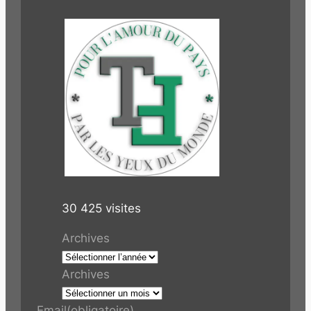
30 425 visites
Archives
Archives
Email
(obligatoire)