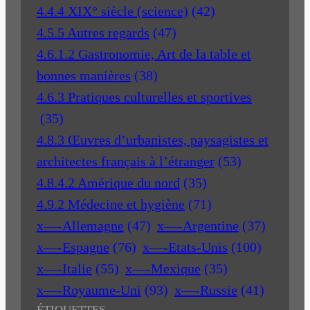
4.4.4 XIX° siècle (science)
(42)
4.5.5 Autres regards
(47)
4.6.1.2 Gastronomie, Art de la table et
bonnes manières
(38)
4.6.3 Pratiques culturelles et sportives
(35)
4.8.3 Œuvres d’urbanistes, paysagistes et
architectes français à l’étranger
(53)
4.8.4.2 Amérique du nord
(35)
4.9.2 Médecine et hygiène
(71)
x—-Allemagne
(47)
x—-Argentine
(37)
x—-Espagne
(76)
x—-Etats-Unis
(100)
x—-Italie
(55)
x—-Mexique
(35)
x—-Royaume-Uni
(93)
x—-Russie
(41)
ÉTIQUETTES