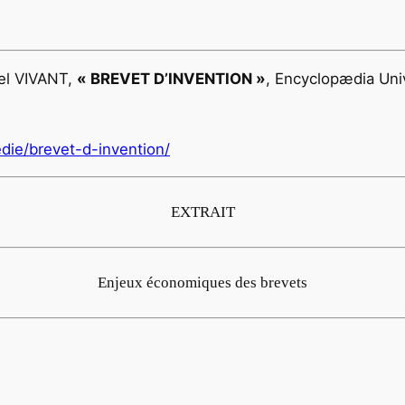
el VIVANT,
« BREVET D’INVENTION »
, Encyclopædia Unive
edie/brevet-d-invention/
EXTRAIT
Enjeux économiques des brevets