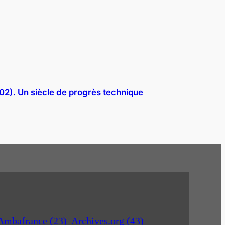
02). Un siècle de progrès technique
Ambafrance
(23)
Archives.org
(43)