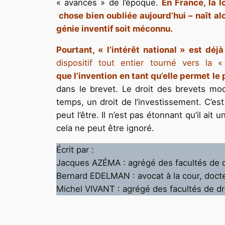
« avancés » de l’époque.
En France, la l
chose bien oubliée aujourd’hui – naît alo
génie inventif soit méconnu.
Pourtant, « l’intérêt national » est déj
dispositif tout entier tourné vers la 
que l’invention en tant qu’elle permet le
dans le brevet. Le droit des brevets mod
temps, un droit de l’investissement. C’est
peut l’être. Il n’est pas étonnant qu’il ait
cela ne peut être ignoré.
Écrit par :
Jacques AZÉMA : agrégé des facultés de dr
Bernard EDELMAN : avocat à la cour, docte
Michel VIVANT : agrégé des facultés de droi