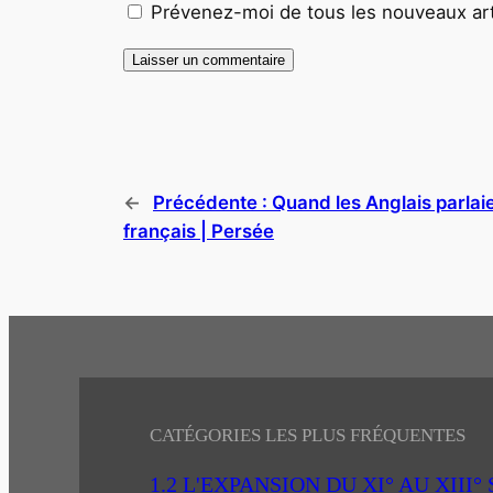
Prévenez-moi de tous les nouveaux arti
←
Précédente :
Quand les Anglais parlai
français | Persée
CATÉGORIES LES PLUS FRÉQUENTES
1.2 L'EXPANSION DU XI° AU XIII°