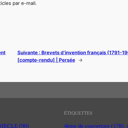
cles par e-mail.
ent
Suivante :
Brevets d’invention français (1791-19
[compte-rendu] | Persée
→
ÉTIQUETTES
 SIECLE
(90)
4ème de couverture
(178)