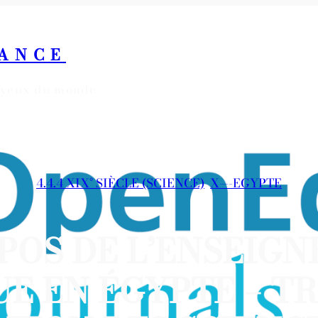
RANCE
s yeux du monde
4.4.4 XIX° SIÈCLE (SCIENCE)
, 
X—-EGYPTE
POS DE L’ENSEIG
UE EN ÉGYPTE – T