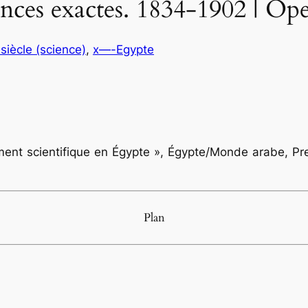
ences exactes. 1834-1902 | Op
 siècle (science)
, 
x—-Egypte
ment scientifique en Égypte »,
Égypte/Monde arabe
, Pr
Plan