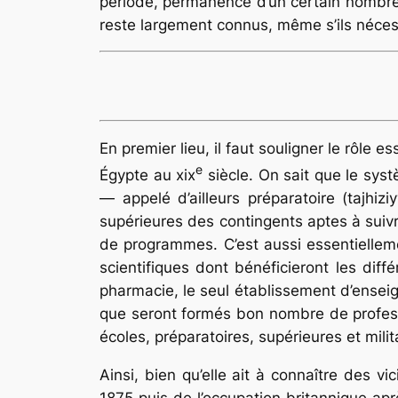
période, permanence d’un certain nombre d
reste largement connus, même s’ils nécess
En premier lieu, il faut souligner le rôle
e
Égypte au xix
siècle. On sait que le sys
— appelé d’ailleurs préparatoire
(tajhizi
supérieures des contingents aptes à suivr
de programmes. C’est aussi essentiellem
scientifiques dont bénéficieront les diff
pharmacie, le seul établissement d’enseig
que seront formés bon nombre de profess
écoles, préparatoires, supérieures et milita
Ainsi, bien qu’elle ait à connaître des v
1875 puis de l’occupation britannique apr