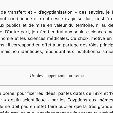
e transfert et « d’égyptianisation » des savoirs, je l
ont conditionné et n’ont cessé d’agir sur lui ; c’est-
vaux publics et de mise en valeur du territoire, ni au 
ié. D’autre part, je m’en tiendrai aux seules sciences m
agronomie et les sciences médicales. Ce choix, motivé 
ons : il correspond en effet à un partage des rôles princi
 mais non identiques, répondant aux institutionnalisatio
Un développement autonome
je borne, pour fixer les idées, par les dates de 1834 et 
r « destin scientifique » par les Égyptiens eux-mêmes
le ne doit pas en effet faire oublier que la très grande
périeures, et que l’enseignement se fait presque exclu