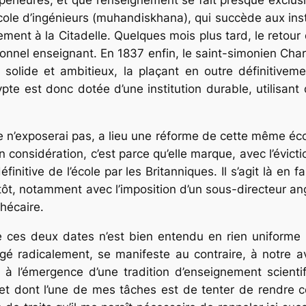
ole d’ingénieurs (
muhandiskhana
)
,
qui succède aux ins
rement à la Citadelle. Quelques mois plus tard, le reto
sonnel enseignant. En 1837 enfin, le saint-simonien Cha
solide et ambitieux, la plaçant en outre définitiveme
pte est donc dotée d’une institution durable, utilisant
e n’exposerai pas, a lieu une réforme de cette même écol
n considération, c’est parce qu’elle marque, avec l’évic
finitive de l’école par les Britanniques. Il s’agit là en
t, notamment avec l’imposition d’un sous-directeur ang
hécaire.
 de ces deux dates n’est bien entendu en rien uniforme
gé radicalement, se manifeste au contraire, à notre av
 à l’émergence d’une tradition d’enseignement scienti
 et dont l’une de mes tâches est de tenter de rendre co