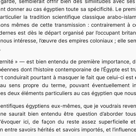
s garde, semblerait offrir bien des similitudes avec 
t donner au cas égyptien toute sa spécificité. Le premi
particulier la tradition scientifique classique arabo-isl
isons mêmes de cette transmission : contrairement à c
rnes est dès le départ organisé par l’occupant britan
i nous intéresse, l’œuvre des empires coloniaux ; elle sem
.
dernité » — est bien entendu de première importance, du
nnes dont l’histoire contemporaine de l’Égypte est truf
t conduirait pourtant à masquer le fait que celui-ci est 
au sens propre du terme, pouvant éventuellement in
 les deux éléments particuliers au cas égyptien que nou
cientifiques égyptiens eux-mêmes, que je voudrais reveni
 ne saurait bien entendu être question d’aborder tou
e d’évoquer ici, de façon du reste assez superficielle
n entre savoirs hérités et savoirs importés, et l’influen