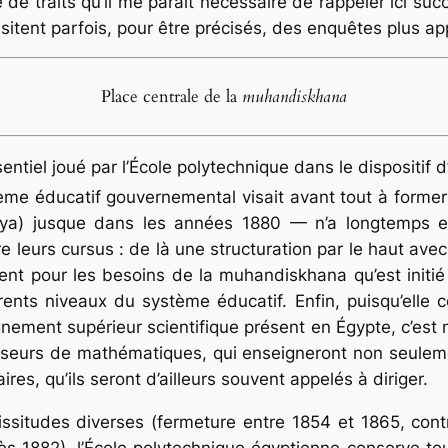
e traits qu’il me paraît nécessaire de rappeler ici succ
itent parfois, pour être précisés, des enquêtes plus ap
Place centrale de la
muhandiskhana
 essentiel joué par l’École polytechnique dans le disposi
tème éducatif gouvernemental visait avant tout à former
yya)
jusque dans les années 1880 — n’a longtemps eu
e leurs cursus : de là une structuration par le haut a
ent pour les besoins de la
muhandiskhana
qu’est init
érents niveaux du système éducatif. Enfin, puisqu’elle
nement supérieur scientifique présent en Égypte, c’est
eurs de mathématiques, qui enseigneront non seulemen
ires, qu’ils seront d’ailleurs souvent appelés à diriger.
icissitudes diverses (fermeture entre 1854 et 1865, cont
ès 1882), l’École polytechnique égyptienne conserve tou