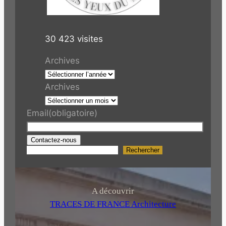
30 423 visites
Archives
Archives
Email
(obligatoire)
Contactez-nous
Rechercher
R
e
c
h
A découvrir
e
TRACES DE FRANCE Architecture
r