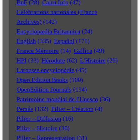
BnF
(28)
Cairn Info
(47)
Célébrations nationales (France
Archives)
(142)
Encyclopædia Britannica
(24)
English
(335)
Español
(171)
France Mémoire
(14)
Gallica
(49)
HPI
(33)
Hérodote
(62)
L'Histoire
(29)
Larousse encyclopédie
(45)
Open Edition Books
(100)
OpenEdition Journals
(134)
Patrimoine mondial de l'Unesco
(36)
Persée
(132)
Pilier – Création
(4)
Pilier – Diffusion
(16)
Pilier – Histoire
(36)
Pilier – Représentation
(31)