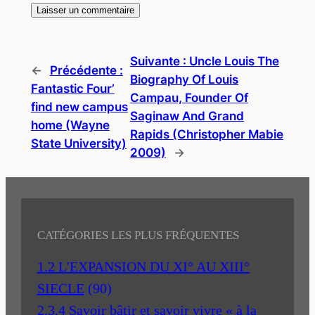
Suivante :
Uncle Louis The
←
Précédente :
Biography Of Louis
Fantastic Four’
Campau, Founder Of
find new campus
Saginaw And Grand
home (Wayne
Rapids (Christopher Mabie
State University)
2009)
→
CATÉGORIES LES PLUS FRÉQUENTES
1.2 L'EXPANSION DU XI° AU XIII°
SIECLE
(90)
2.3.4 Savoir bâtir et savoir vivre « à la