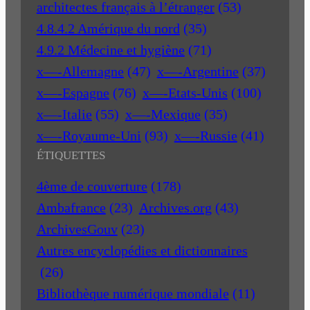
architectes français à l’étranger
(53)
4.8.4.2 Amérique du nord
(35)
4.9.2 Médecine et hygiène
(71)
x—-Allemagne
(47)
x—-Argentine
(37)
x—-Espagne
(76)
x—-Etats-Unis
(100)
x—-Italie
(55)
x—-Mexique
(35)
x—-Royaume-Uni
(93)
x—-Russie
(41)
ÉTIQUETTES
4ème de couverture
(178)
Ambafrance
(23)
Archives.org
(43)
ArchivesGouv
(23)
Autres encyclopédies et dictionnaires
(26)
Bibliothèque numérique mondiale
(11)