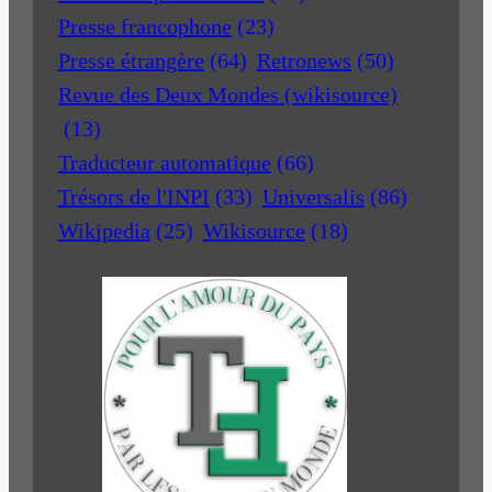
Presse francophone
(23)
Presse étrangère
(64)
Retronews
(50)
Revue des Deux Mondes (wikisource)
(13)
Traducteur automatique
(66)
Trésors de l'INPI
(33)
Universalis
(86)
Wikipedia
(25)
Wikisource
(18)