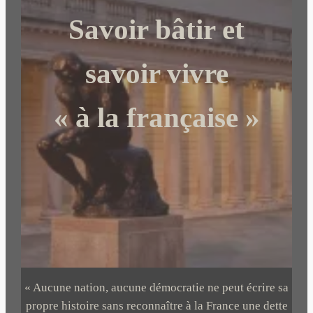
c
Savoir bâtir et
h
e
r
savoir vivre
« à la française »
« Aucune nation, aucune démocratie ne peut écrire sa
propre histoire sans reconnaître à la France une dette