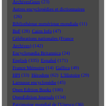
ArchivesGouv
(23)
Autres encyclopédies et dictionnaires
(26)
Bibliothèque numérique mondiale
(11)
BnF
(28)
Cairn Info
(47)
Célébrations nationales (France
Archives)
(142)
Encyclopædia Britannica
(24)
English
(335)
Español
(171)
France Mémoire
(14)
Gallica
(49)
HPI
(33)
Hérodote
(62)
L'Histoire
(29)
Larousse encyclopédie
(45)
Open Edition Books
(100)
OpenEdition Journals
(134)
Patrimoine mondial de l'Unesco
(36)