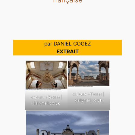
par DANIEL COGEZ
EXTRAIT
capture d’écran |
capture d’écran |
dailymail.co.uk
dailymail.co.uk