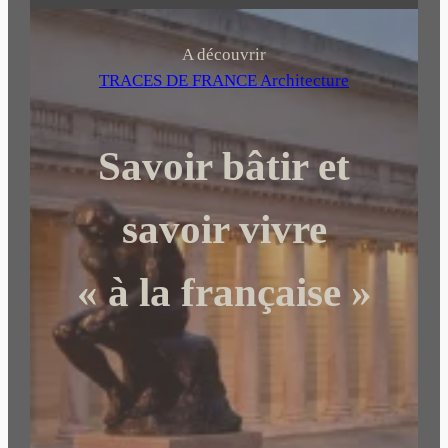
e
c
h
A découvrir
e
TRACES DE FRANCE Architecture
r
c
Savoir bâtir et
h
e
r
savoir vivre
« à la française »