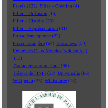
Persée
(132)
Pilier – Création
(4)
Pilier – Diffusion
(16)
Pilier – Histoire
(36)
Pilier – Représentation
(31)
Presse francophone
(23)
Presse étrangère
(64)
Retronews
(50)
Revue des Deux Mondes (wikisource)
(13)
Traducteur automatique
(66)
Trésors de l'INPI
(33)
Universalis
(86)
Wikipedia
(25)
Wikisource
(18)