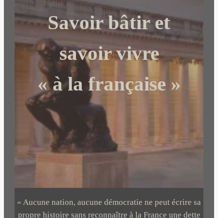
c
Savoir bâtir et
h
e
r
savoir vivre
« à la française »
« Aucune nation, aucune démocratie ne peut écrire sa
propre histoire sans reconnaître à la France une dette