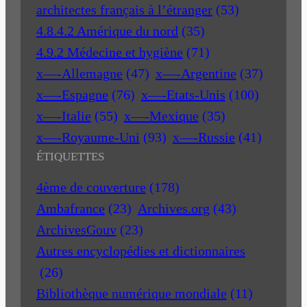
architectes français à l’étranger
(53)
4.8.4.2 Amérique du nord
(35)
4.9.2 Médecine et hygiène
(71)
x—-Allemagne
(47)
x—-Argentine
(37)
x—-Espagne
(76)
x—-Etats-Unis
(100)
x—-Italie
(55)
x—-Mexique
(35)
x—-Royaume-Uni
(93)
x—-Russie
(41)
ÉTIQUETTES
4ème de couverture
(178)
Ambafrance
(23)
Archives.org
(43)
ArchivesGouv
(23)
Autres encyclopédies et dictionnaires
(26)
Bibliothèque numérique mondiale
(11)