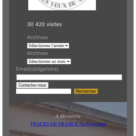
30 420 visites
Archives
Archives
Email
(obligatoire)
Contactez-nous
Rechercher
R
e
c
h
A découvrir
e
TRACES DE FRANCE Architecture
r