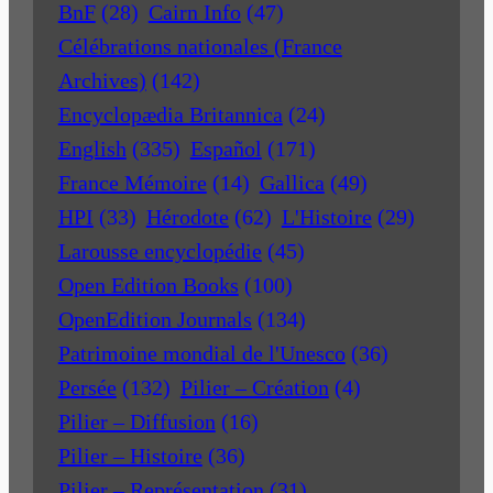
BnF
(28)
Cairn Info
(47)
Célébrations nationales (France
Archives)
(142)
Encyclopædia Britannica
(24)
English
(335)
Español
(171)
France Mémoire
(14)
Gallica
(49)
HPI
(33)
Hérodote
(62)
L'Histoire
(29)
Larousse encyclopédie
(45)
Open Edition Books
(100)
OpenEdition Journals
(134)
Patrimoine mondial de l'Unesco
(36)
Persée
(132)
Pilier – Création
(4)
Pilier – Diffusion
(16)
Pilier – Histoire
(36)
Pilier – Représentation
(31)