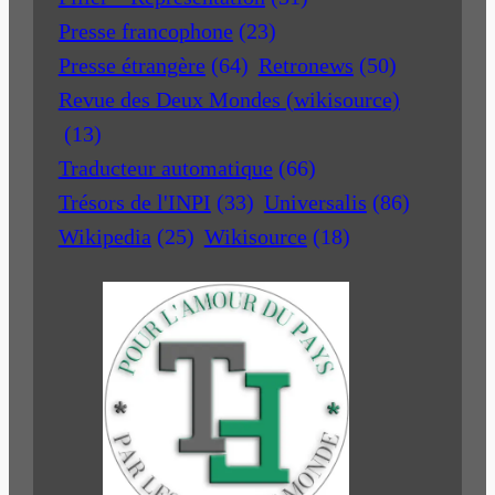
Presse francophone
(23)
Presse étrangère
(64)
Retronews
(50)
Revue des Deux Mondes (wikisource)
(13)
Traducteur automatique
(66)
Trésors de l'INPI
(33)
Universalis
(86)
Wikipedia
(25)
Wikisource
(18)