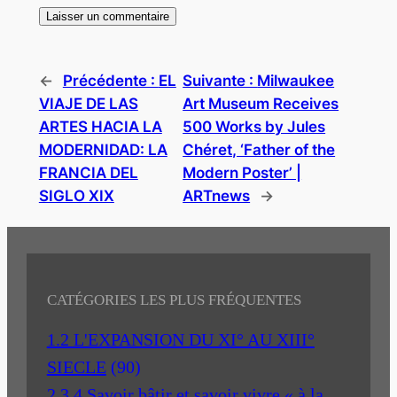
←
Précédente :
EL
Suivante :
Milwaukee
VIAJE DE LAS
Art Museum Receives
ARTES HACIA LA
500 Works by Jules
MODERNIDAD: LA
Chéret, ‘Father of the
FRANCIA DEL
Modern Poster’ |
SIGLO XIX
ARTnews
→
CATÉGORIES LES PLUS FRÉQUENTES
1.2 L'EXPANSION DU XI° AU XIII°
SIECLE
(90)
2.3.4 Savoir bâtir et savoir vivre « à la