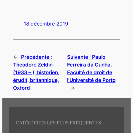
18 décembre 2019
←
Précédente :
Suivante :
Paulo
Theodore Zeldin
Ferreira da Cunha,
(1933 – ), historien,
Faculté de droit de
érudit, britannique,
l’Université de Porto
Oxford
→
CATÉGORIES LES PLUS FRÉQUENTES