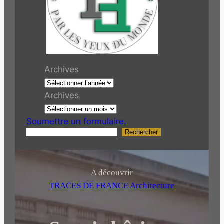
Archives
Archives
Soumettre un formulaire.
Rechercher
R
e
c
h
A découvrir
e
TRACES DE FRANCE Architecture
r
c