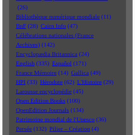
(26)
Bibliothèque numérique mondiale
(11)
BnF
(28)
Cairn Info
(47)
Célébrations nationales (France
Archives)
(142)
Encyclopædia Britannica
(24)
English
(335)
Español
(171)
France Mémoire
(14)
Gallica
(49)
HPI
(33)
Hérodote
(62)
L'Histoire
(29)
Larousse encyclopédie
(45)
Open Edition Books
(100)
OpenEdition Journals
(134)
Patrimoine mondial de l'Unesco
(36)
Persée
(132)
Pilier – Création
(4)