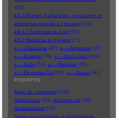
(35)
4.8.3 Œuvres d’urbanistes, paysagistes et
architectes français à l’étranger
(53)
4.8.4.2 Amérique du nord
(35)
4.9.2 Médecine et hygiène
(71)
x—-Allemagne
(47)
x—-Argentine
(37)
x—-Espagne
(76)
x—-Etats-Unis
(100)
x—-Italie
(55)
x—-Mexique
(35)
x—-Royaume-Uni
(93)
x—-Russie
(41)
ÉTIQUETTES
4ème de couverture
(178)
Ambafrance
(23)
Archives.org
(43)
ArchivesGouv
(23)
Autres encyclopédies et dictionnaires