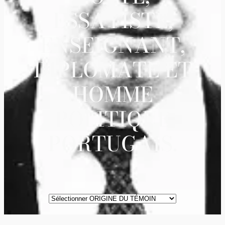
ESSAYISTE,
ENSEIGNANT,
DIPLOMATE ET
HOMME
POLITIQUE
PORTUGAIS.
ORIGINE
DES
TÉMOINS