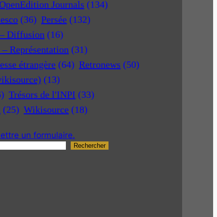
OpenEdition Journals
(134)
nesco
(36)
Persée
(132)
 – Diffusion
(16)
r – Représentation
(31)
esse étrangère
(64)
Retronews
(50)
ikisource)
(13)
6)
Trésors de l'INPI
(33)
a
(25)
Wikisource
(18)
ttre un formulaire.
Rechercher