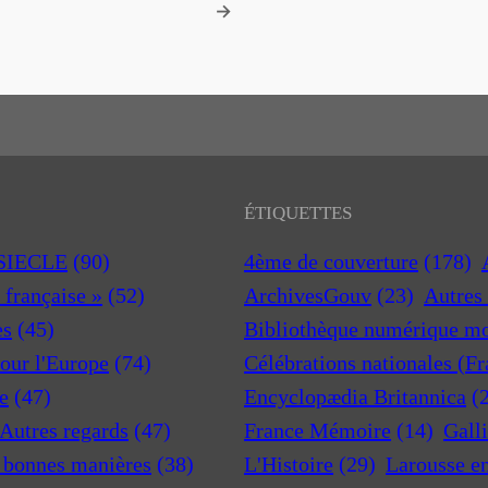
→
ÉTIQUETTES
 SIECLE
(90)
4ème de couverture
(178)
a française »
(52)
ArchivesGouv
(23)
Autres 
es
(45)
Bibliothèque numérique m
pour l'Europe
(74)
Célébrations nationales (F
e
(47)
Encyclopædia Britannica
(
 Autres regards
(47)
France Mémoire
(14)
Gall
t bonnes manières
(38)
L'Histoire
(29)
Larousse e