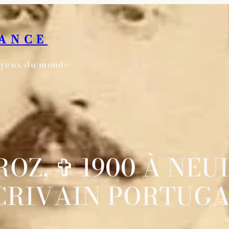
RANCE
s yeux du monde
OZ, ✞ 1900 À NEUI
CRIVAIN PORTUGA