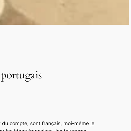
 portugais
ut du compte, sont français, moi-même je
ar les idées françaises, les tournures