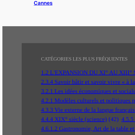
Cannes
CATÉGORIES LES PLUS FRÉQUENTES
1.2 L'EXPANSION DU XI° AU XIII°
2.3.4 Savoir bâtir et savoir vivre « à l
3.2.1 Les idées économiques et social
4.2.1 Modèles culturels et politiques 
4.3.3 Vie externe de la langue français
4.4.4 XIX° siècle (science)
(42)
4.5.5
4.6.1.2 Gastronomie, Art de la table e