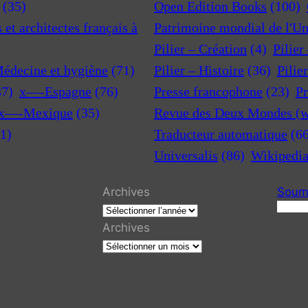
(35)
Open Edition Books
(100)
et architectes français à
Patrimoine mondial de l'U
Pilier – Création
(4)
Pilier
Médecine et hygiène
(71)
Pilier – Histoire
(36)
Pilie
37)
x—-Espagne
(76)
Presse francophone
(23)
Pr
x—-Mexique
(35)
Revue des Deux Mondes (w
1)
Traducteur automatique
(6
Universalis
(86)
Wikipedi
Archives
Soume
R
e
Archives
c
h
e
r