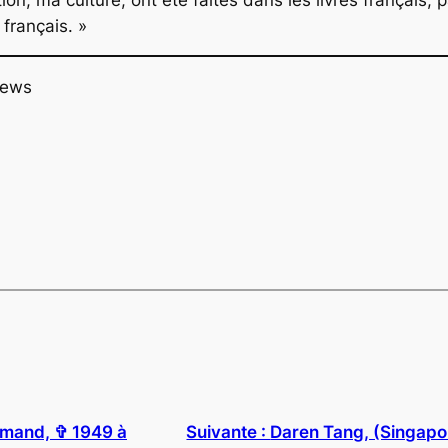
 français. »
news
lemand, ✞ 1949 à
Suivante :
Daren Tang, (Singapou