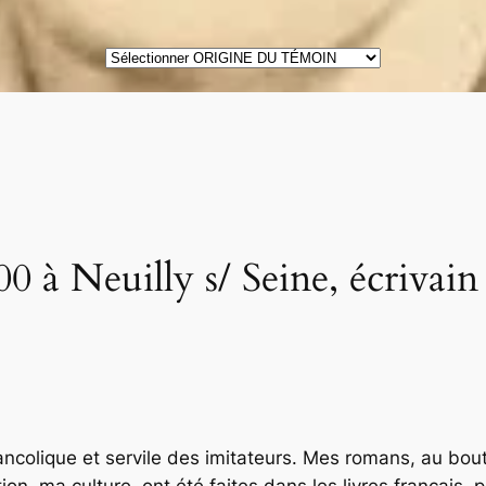
ORIGINE
DES
TÉMOINS
 à Neuilly s/ Seine, écrivain
lancolique et servile des imitateurs. Mes romans, au bo
, ma culture, ont été faites dans les livres français, p