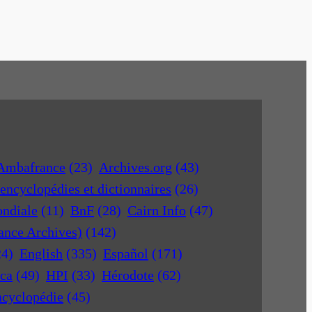
Ambafrance
(23)
Archives.org
(43)
encyclopédies et dictionnaires
(26)
ondiale
(11)
BnF
(28)
Cairn Info
(47)
rance Archives)
(142)
24)
English
(335)
Español
(171)
ica
(49)
HPI
(33)
Hérodote
(62)
ncyclopédie
(45)