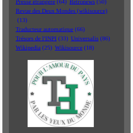
Presse étrangère
(64)
Retronews
(50)
Revue des Deux Mondes (wikisource)
(13)
Traducteur automatique
(66)
Trésors de l'INPI
(33)
Universalis
(86)
Wikipedia
(25)
Wikisource
(18)