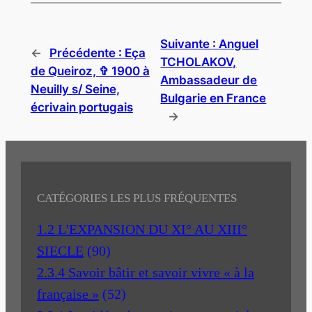
Suivante :
Anguel
←
Précédente :
Eça
TCHOLAKOV,
de Queiroz, ✞ 1900 à
Ambassadeur de
Neuilly s/ Seine,
Bulgarie en France
écrivain portugais
→
CATÉGORIES LES PLUS FRÉQUENTES
1.2 L'EXPANSION DU XI° AU XIII°
SIECLE
(90)
2.3.4 Savoir bâtir et savoir vivre « à la
française »
(52)