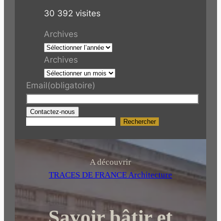
30 392 visites
Archives
Archives
Email
(obligatoire)
Contactez-nous
Rechercher
R
e
c
h
A découvrir
e
TRACES DE FRANCE Architecture
r
c
Savoir bâtir et
h