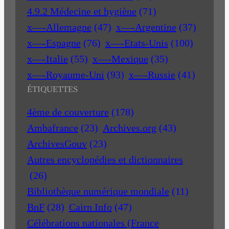
4.9.2 Médecine et hygiène
(71)
x—-Allemagne
(47)
x—-Argentine
(37)
x—-Espagne
(76)
x—-Etats-Unis
(100)
x—-Italie
(55)
x—-Mexique
(35)
x—-Royaume-Uni
(93)
x—-Russie
(41)
ÉTIQUETTES
4ème de couverture
(178)
Ambafrance
(23)
Archives.org
(43)
ArchivesGouv
(23)
Autres encyclopédies et dictionnaires
(26)
Bibliothèque numérique mondiale
(11)
BnF
(28)
Cairn Info
(47)
Célébrations nationales (France