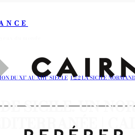
RANCE
s yeux du monde
ION DU XI° AU XIII° SIECLE
, 
1.2.2 LA SICILE NORMAN
 DE SICILE. UN N
DITERRANÉE | CA