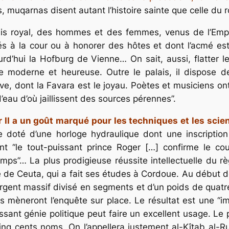
, muqarnas disent autant l’histoire sainte que celle du 
is royal, des hommes et des femmes, venus de l’Empire 
inés à la cour ou à honorer des hôtes et dont l’acmé 
rd’hui la Hofburg de Vienne… On sait, aussi, flatter les
ille moderne et heureuse. Outre le palais, il dispos
ve, dont la Favara est le joyau. Poètes et musiciens ont
d’eau d’où jaillissent des sources pérennes”.
r II a un goût marqué pour les techniques et les scie
e doté d’une horloge hydraulique dont une inscription
nt “le tout-puissant prince Roger […] confirme le cou
emps”… La plus prodigieuse réussite intellectuelle du
re de Ceuta, qui a fait ses études à Cordoue. Au début d
rgent massif divisé en segments et d’un poids de quatre
ts mèneront l’enquête sur place. Le résultat est une “
ssant génie politique peut faire un excellent usage. L
inq cents noms. On l’appellera justement al-Kîtab al-Rud