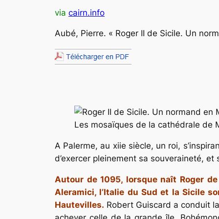
via
cairn.info
Aubé
, Pierre. « Roger II de Sicile. Un n
Les mosaïques de la cathédrale de 
A Palerme, au xiie siècle, un roi, s’inspi
d’exercer pleinement sa souveraineté, et 
Autour de 1095, lorsque naît Roger de 
Aleramici, l’Italie du Sud et la Sicil
Hautevilles.
Robert Guiscard a conduit la
achever celle de la grande île. Bohémond, 