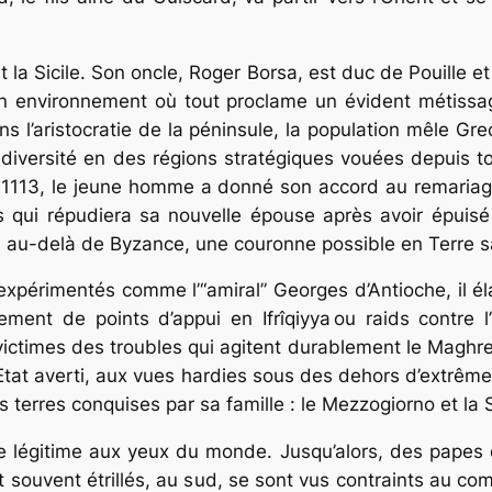
t la Sicile. Son oncle, Roger Borsa, est duc de Pouille e
un environnement où tout proclame un évident métissag
ns l’aristocratie de la péninsule, la population mêle Gr
diversité en des régions stratégiques vouées depuis t
En 1113, le jeune homme a donné son accord au remaria
ors qui répudiera sa nouvelle épouse après avoir épu
e, au-delà de Byzance, une couronne possible en Terre s
expérimentés comme l’“amiral” Georges d’Antioche, il él
ment de points d’appui en Ifrîqiyya ou raids contre l
ctimes des troubles qui agitent durablement le Maghre
tat averti, aux vues hardies sous des dehors d’extrême 
 terres conquises par sa famille : le Mezzogiorno et la S
ière légitime aux yeux du monde. Jusqu’alors, des pape
t souvent étrillés, au sud, se sont vus contraints au c