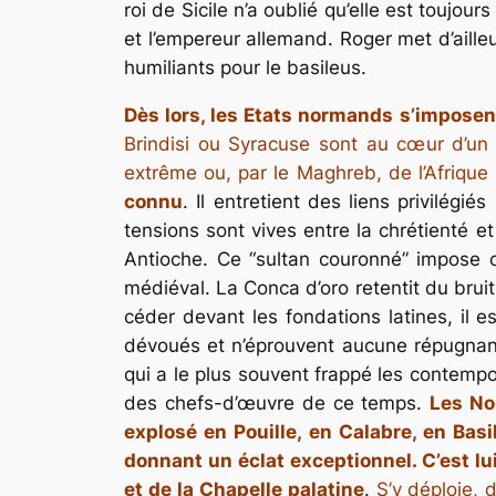
roi de Sicile n’a oublié qu’elle est toujour
et l’empereur allemand. Roger met d’ailleu
humiliants pour le basileus.
Dès lors, les Etats normands s’impos
Brindisi ou Syracuse sont au cœur d’un 
extrême ou, par le Maghreb, de l’Afrique
connu
. Il entretient des liens privilég
tensions sont vives entre la chrétienté e
Antioche. Ce “sultan couronné” impose c
médiéval. La Conca d’oro retentit du bru
céder devant les fondations latines, il 
dévoués et n’éprouvent aucune répugnanc
qui a le plus souvent frappé les contemp
des chefs-d’œuvre de ce temps.
Les No
explosé en Pouille, en Calabre, en Basi
donnant un éclat exceptionnel. C’est lu
et de la Chapelle palatine
.
S’y déploie, 