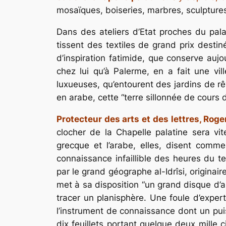
mosaïques, boiseries, marbres, sculptures
Dans des ateliers d’Etat proches du pala
tissent des textiles de grand prix dest
d’inspiration fatimide, que conserve aujou
chez lui qu’à Palerme, en a fait une v
luxueuses, qu’entourent des jardins de rê
en arabe, cette “terre sillonnée de cours 
Protecteur des arts et des lettres, Roge
clocher de la Chapelle palatine sera vit
grecque et l’arabe, elles, disent comme
connaissance infaillible des heures du t
par le grand géographe al-Idrîsi, originai
met à sa disposition “un grand disque d’a
tracer un planisphère. Une foule d’exper
l’instrument de connaissance dont un pui
dix feuillets portant quelque deux mille c