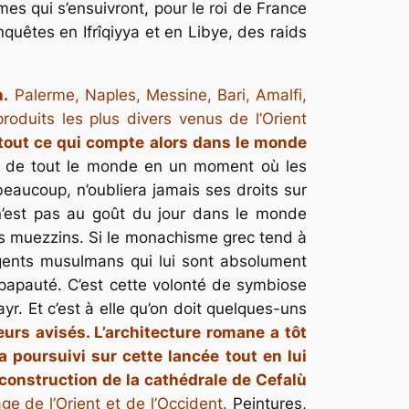
rames qui s’ensuivront, pour le roi de France
quêtes en Ifrîqiyya et en Libye, des raids
n.
Palerme, Naples, Messine, Bari, Amalfi,
oduits les plus divers venus de l’Orient
tout ce qui compte alors dans le monde
pris de tout le monde en un moment où les
beaucoup, n’oubliera jamais ses droits sur
 n’est pas au goût du jour dans le monde
es muezzins. Si le monachisme grec tend à
ingents musulmans qui lui sont absolument
papauté. C’est cette volonté de symbiose
. Et c’est à elle qu’on doit quelques-uns
eurs avisés. L’architecture romane a tôt
a poursuivi sur cette lancée tout en lui
 construction de la cathédrale de Cefalù
e de l’Orient et de l’Occident.
Peintures,