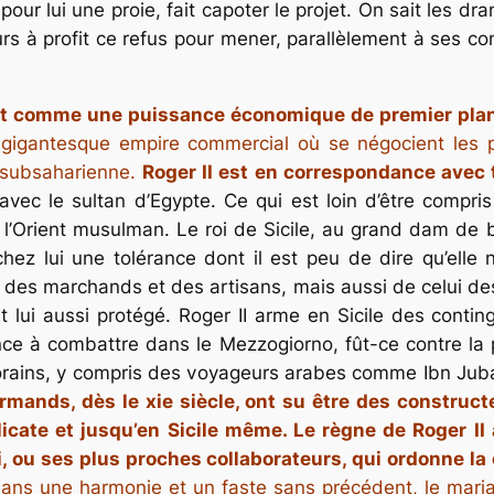
s pour lui une proie, fait capoter le projet. On sait les d
rs à profit ce refus pour mener, parallèlement à ses con
ent comme une puissance économique de premier pla
gigantesque empire commercial où se négocient les pr
 subsaharienne.
Roger II est en correspondance avec 
iés avec le sultan d’Egypte. Ce qui est loin d’être com
t l’Orient musulman. Le roi de Sicile, au grand dam de 
hez lui une tolérance dont il est peu de dire qu’elle
it des marchands et des artisans, mais aussi de celui d
est lui aussi protégé. Roger II arme en Sicile des cont
e à combattre dans le Mezzogiorno, fût-ce contre la 
orains, y compris des voyageurs arabes comme Ibn Jubayr
rmands, dès le xie siècle, ont su être des construct
licate et jusqu’en Sicile même. Le règne de Roger II 
i, ou ses plus proches collaborateurs, qui ordonne la
dans une harmonie et un faste sans précédent, le mariag