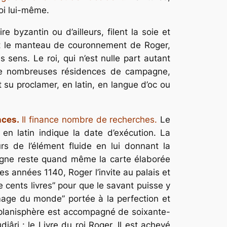
roi lui-même.
byzantin ou d’ailleurs, filent la soie et
est le manteau de couronnement de Roger,
 sens. Le roi, qui n’est nulle part autant
e de nombreuses résidences de campagne,
 su proclamer, en latin, en langue d’oc ou
nces.
Il finance nombre de recherches.
Le
 en latin indique la date d’exécution. La
rs de l’élément fluide en lui donnant la
 règne reste quand même la carte élaborée
es années 1140, Roger l’invite au palais et
 cents livres” pour que le savant puisse y
image du monde” portée à la perfection et
e planisphère est accompagné de soixante-
jâri : le Livre du roi Roger. Il est achevé