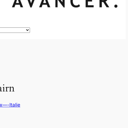
airn
x—-Italie