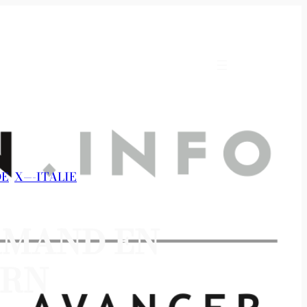
DE
, 
X—-ITALIE
ORMAND EN
IRN