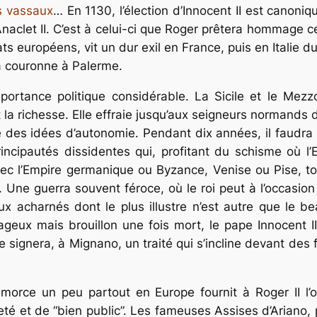
ts vassaux
… En 1130, l’élection d’Innocent II est canoni
naclet II. C’est à celui-ci que Roger prêtera hommage 
ats européens, vit un dur exil en France, puis en Italie 
la couronne à Palerme.
ortance politique considérable. La Sicile et le Mezz
it la richesse. Elle effraie jusqu’aux seigneurs normand
des idées d’autonomie. Pendant dix années, il faudra 
incipautés dissidentes qui, profitant du schisme où l’
vec l’Empire germanique ou Byzance, Venise ou Pise, to
s. Une guerra souvent féroce, où le roi peut à l’occasion
 acharnés dont le plus illustre n’est autre que le beau
eux mais brouillon une fois mort, le pape Innocent II 
e signera, à Mignano, un traité qui s’incline devant des 
orce un peu partout en Europe fournit à Roger II l’oc
neté et de “bien public”. Les fameuses Assises d’Arian