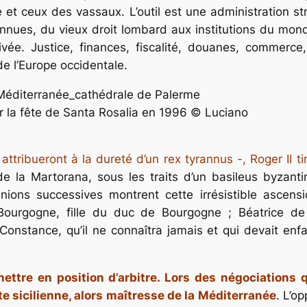
ne et ceux des vassaux. L’outil est une administration
onnues, du vieux droit lombard aux institutions du mon
ivée. Justice, finances, fiscalité, douanes, commerce,
 de l’Europe occidentale.
r la fête de Santa Rosalia en 1996 © Luciano
ttribueront à la dureté d’un rex tyrannus -, Roger II tir
de la Martorana, sous les traits d’un basileus byzan
nions successives montrent cette irrésistible ascension
Bourgogne, fille du duc de Bourgogne ; Béatrice de R
, Constance, qu’il ne connaîtra jamais et qui devait enfa
ettre en position d’arbitre. Lors des négociations
otte sicilienne, alors maîtresse de la Méditerranée
. L’o