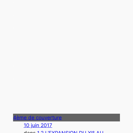
.
.
.
.
.
.
4ème de couverture
10 juin 2017