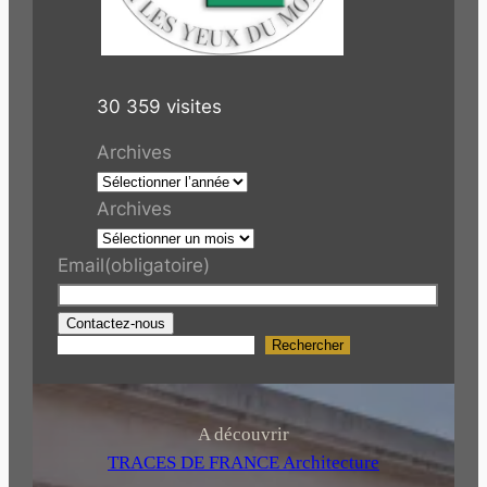
30 359 visites
Archives
Archives
Email
(obligatoire)
Contactez-nous
Rechercher
R
e
c
h
A découvrir
e
TRACES DE FRANCE Architecture