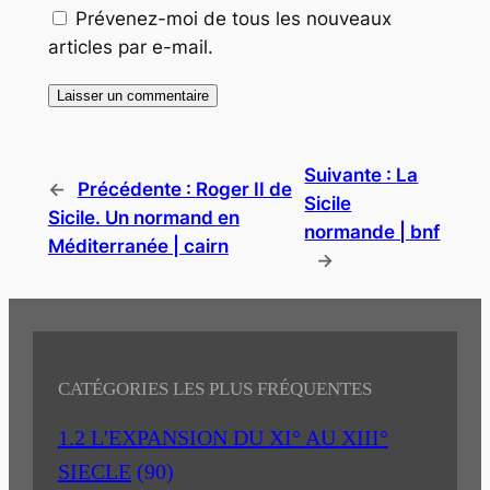
Prévenez-moi de tous les nouveaux
articles par e-mail.
Suivante :
La
←
Précédente :
Roger II de
Sicile
Sicile. Un normand en
normande | bnf
Méditerranée | cairn
→
CATÉGORIES LES PLUS FRÉQUENTES
1.2 L'EXPANSION DU XI° AU XIII°
SIECLE
(90)