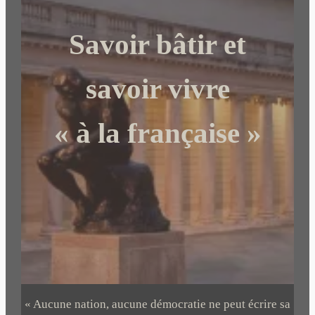
r
c
Savoir bâtir et
h
e
r
savoir vivre
« à la française »
« Aucune nation, aucune démocratie ne peut écrire sa