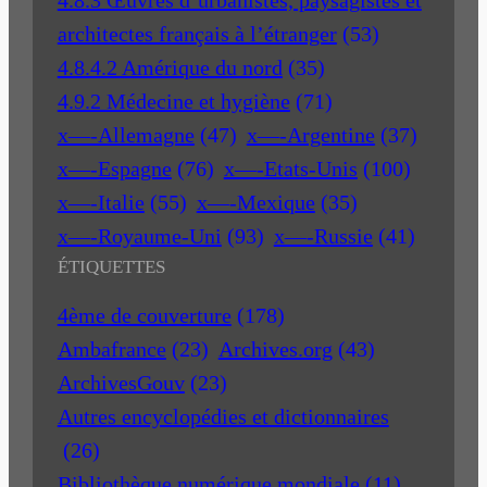
architectes français à l’étranger
(53)
4.8.4.2 Amérique du nord
(35)
4.9.2 Médecine et hygiène
(71)
x—-Allemagne
(47)
x—-Argentine
(37)
x—-Espagne
(76)
x—-Etats-Unis
(100)
x—-Italie
(55)
x—-Mexique
(35)
x—-Royaume-Uni
(93)
x—-Russie
(41)
ÉTIQUETTES
4ème de couverture
(178)
Ambafrance
(23)
Archives.org
(43)
ArchivesGouv
(23)
Autres encyclopédies et dictionnaires
(26)
Bibliothèque numérique mondiale
(11)