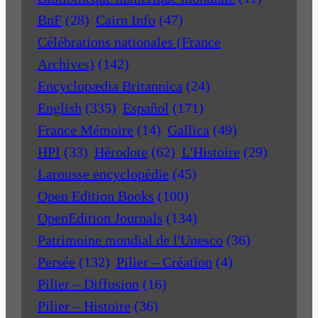
BnF
(28)
Cairn Info
(47)
Célébrations nationales (France
Archives)
(142)
Encyclopædia Britannica
(24)
English
(335)
Español
(171)
France Mémoire
(14)
Gallica
(49)
HPI
(33)
Hérodote
(62)
L'Histoire
(29)
Larousse encyclopédie
(45)
Open Edition Books
(100)
OpenEdition Journals
(134)
Patrimoine mondial de l'Unesco
(36)
Persée
(132)
Pilier – Création
(4)
Pilier – Diffusion
(16)
Pilier – Histoire
(36)