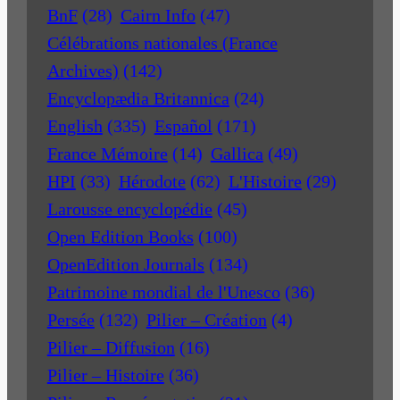
BnF
(28)
Cairn Info
(47)
Célébrations nationales (France
Archives)
(142)
Encyclopædia Britannica
(24)
English
(335)
Español
(171)
France Mémoire
(14)
Gallica
(49)
HPI
(33)
Hérodote
(62)
L'Histoire
(29)
Larousse encyclopédie
(45)
Open Edition Books
(100)
OpenEdition Journals
(134)
Patrimoine mondial de l'Unesco
(36)
Persée
(132)
Pilier – Création
(4)
Pilier – Diffusion
(16)
Pilier – Histoire
(36)