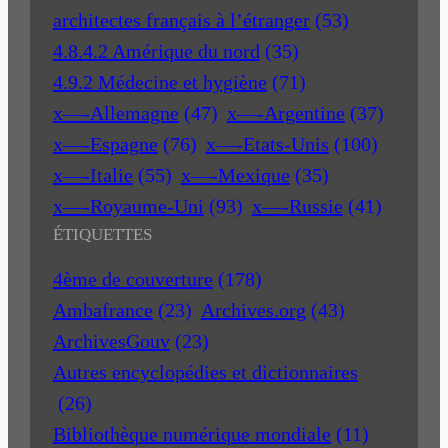
architectes français à l’étranger
(53)
4.8.4.2 Amérique du nord
(35)
4.9.2 Médecine et hygiène
(71)
x—-Allemagne
(47)
x—-Argentine
(37)
x—-Espagne
(76)
x—-Etats-Unis
(100)
x—-Italie
(55)
x—-Mexique
(35)
x—-Royaume-Uni
(93)
x—-Russie
(41)
ÉTIQUETTES
4ème de couverture
(178)
Ambafrance
(23)
Archives.org
(43)
ArchivesGouv
(23)
Autres encyclopédies et dictionnaires
(26)
Bibliothèque numérique mondiale
(11)