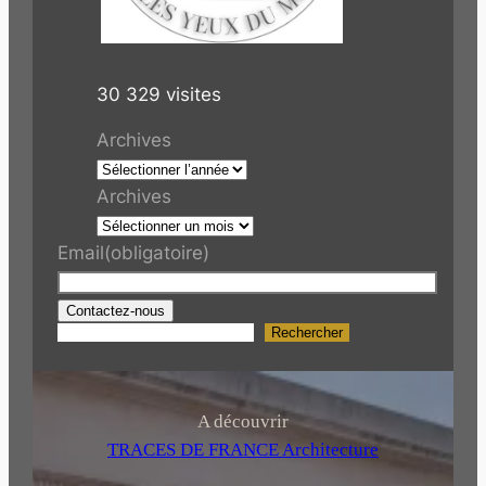
30 329 visites
Archives
Archives
Email
(obligatoire)
Contactez-nous
Rechercher
R
e
c
h
A découvrir
e
TRACES DE FRANCE Architecture
r