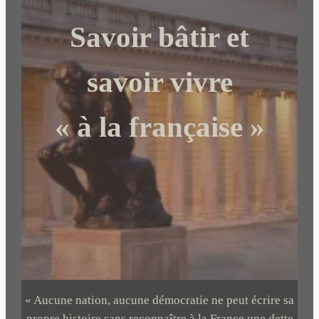
c
Savoir bâtir et
h
e
r
savoir vivre
« à la française »
« Aucune nation, aucune démocratie ne peut écrire sa
propre histoire sans reconnaître à la France une dette