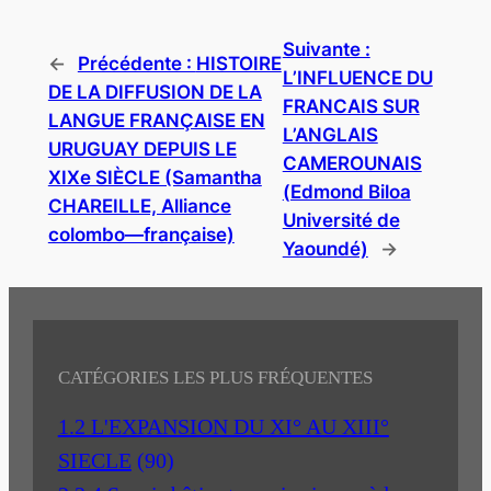
Suivante :
←
Précédente :
HISTOIRE
L’INFLUENCE DU
DE LA DIFFUSION DE LA
FRANCAIS SUR
LANGUE FRANÇAISE EN
L’ANGLAIS
URUGUAY DEPUIS LE
CAMEROUNAIS
XIXe SIÈCLE (Samantha
(Edmond Biloa
CHAREILLE, Alliance
Université de
colombo—française)
Yaoundé)
→
CATÉGORIES LES PLUS FRÉQUENTES
1.2 L'EXPANSION DU XI° AU XIII°
SIECLE
(90)