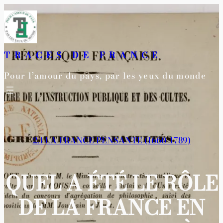
Aller
au
contenu
TRACES DE FRANCE
Pour l’amour du pays, par les yeux du monde
2.1 LA FRANCE PENSANTE (1660-1789)
QUEL A ÉTÉ LE RÔLE
DE LA FRANCE EN