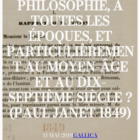
PHILOSOPHIE, À
TOUTES LES
ÉPOQUES, ET
PARTICULIÈREMEN
T AU MOYEN-ÂGE
ET AU DIX-
SEPTIÈME SIÈCLE ?
(PAUL JANET 1849)
11 MAI 2019
GALLICA