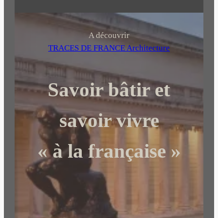
e
c
h
A découvrir
e
TRACES DE FRANCE Architecture
r
c
Savoir bâtir et
h
e
r
savoir vivre
« à la française »