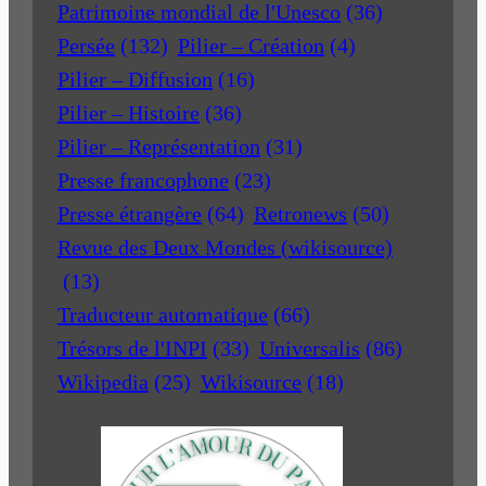
Patrimoine mondial de l'Unesco
(36)
Persée
(132)
Pilier – Création
(4)
Pilier – Diffusion
(16)
Pilier – Histoire
(36)
Pilier – Représentation
(31)
Presse francophone
(23)
Presse étrangère
(64)
Retronews
(50)
Revue des Deux Mondes (wikisource)
(13)
Traducteur automatique
(66)
Trésors de l'INPI
(33)
Universalis
(86)
Wikipedia
(25)
Wikisource
(18)