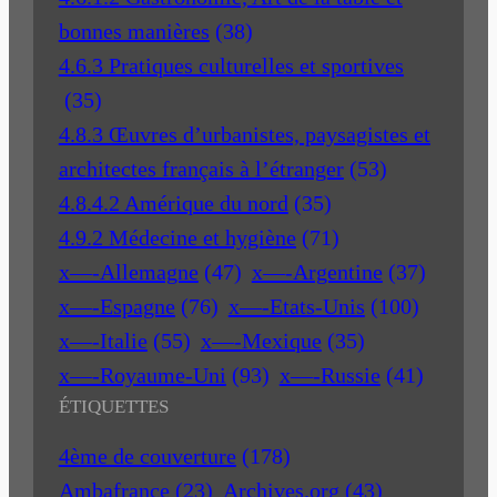
bonnes manières
(38)
4.6.3 Pratiques culturelles et sportives
(35)
4.8.3 Œuvres d’urbanistes, paysagistes et
architectes français à l’étranger
(53)
4.8.4.2 Amérique du nord
(35)
4.9.2 Médecine et hygiène
(71)
x—-Allemagne
(47)
x—-Argentine
(37)
x—-Espagne
(76)
x—-Etats-Unis
(100)
x—-Italie
(55)
x—-Mexique
(35)
x—-Royaume-Uni
(93)
x—-Russie
(41)
ÉTIQUETTES
4ème de couverture
(178)
Ambafrance
(23)
Archives.org
(43)