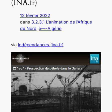
(INA.fr)
12 février 2022
dans
3.2.3.1 L’animation de l’Afrique
du Nord
, 
x—-Algérie
via
Indépendances (ina.fr)