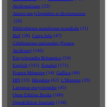
ArchivesGouv
(23)
Autres encyclopédies et dictionnaires
(26)
Bibliothèque numérique mondiale
(11)
BnF
(28)
Cairn Info
(47)
Célébrations nationales (France
Archives)
(142)
Encyclopædia Britannica
(24)
English
(335)
Español
(171)
France Mémoire
(14)
Gallica
(49)
HPI
(33)
Hérodote
(62)
L'Histoire
(29)
Larousse encyclopédie
(45)
Open Edition Books
(100)
OpenEdition Journals
(134)