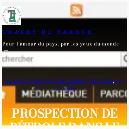
Aller
au
contenu
TRACES DE FRANCE
Pour l’amour du pays, par les yeux du monde
3.2.3.1 L’ANIMATION DE L’AFRIQUE DU NORD
, 
X—-
ALGÉRIE
PROSPECTION DE
PÉTROLE DANS LE