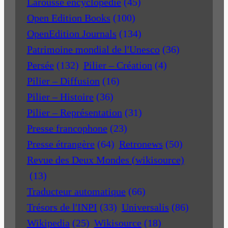
Larousse encyclopédie
(45)
Open Edition Books
(100)
OpenEdition Journals
(134)
Patrimoine mondial de l'Unesco
(36)
Persée
(132)
Pilier – Création
(4)
Pilier – Diffusion
(16)
Pilier – Histoire
(36)
Pilier – Représentation
(31)
Presse francophone
(23)
Presse étrangère
(64)
Retronews
(50)
Revue des Deux Mondes (wikisource)
(13)
Traducteur automatique
(66)
Trésors de l'INPI
(33)
Universalis
(86)
Wikipedia
(25)
Wikisource
(18)