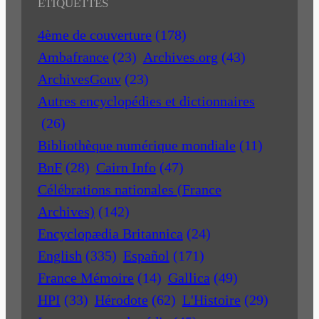
ÉTIQUETTES
4ème de couverture
(178)
Ambafrance
(23)
Archives.org
(43)
ArchivesGouv
(23)
Autres encyclopédies et dictionnaires
(26)
Bibliothèque numérique mondiale
(11)
BnF
(28)
Cairn Info
(47)
Célébrations nationales (France
Archives)
(142)
Encyclopædia Britannica
(24)
English
(335)
Español
(171)
France Mémoire
(14)
Gallica
(49)
HPI
(33)
Hérodote
(62)
L'Histoire
(29)