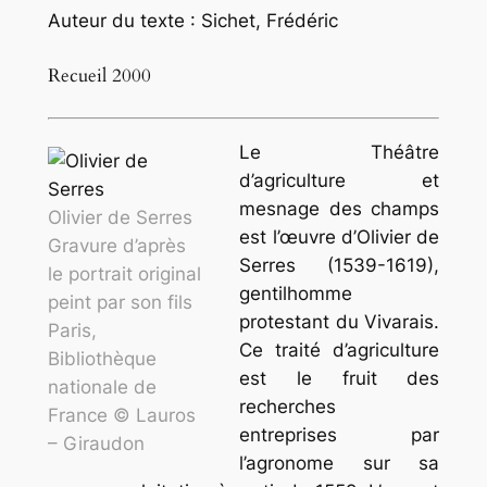
Auteur du texte : Sichet, Frédéric
Recueil 2000
Le
Théâtre
d’agriculture et
mesnage des champs
Olivier de Serres
est l’œuvre d’Olivier de
Gravure d’après
Serres (1539-1619),
le portrait original
gentilhomme
peint par son fils
protestant du Vivarais.
Paris,
Ce traité d’agriculture
Bibliothèque
est le fruit des
nationale de
recherches
France © Lauros
entreprises par
– Giraudon
l’agronome sur sa