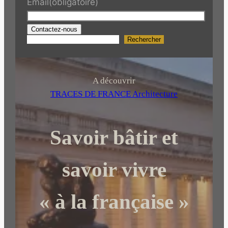
Email
(obligatoire)
Contactez-nous
Rechercher
R
e
c
h
A découvrir
e
TRACES DE FRANCE Architecture
r
c
Savoir bâtir et
h
e
r
savoir vivre
« à la française »