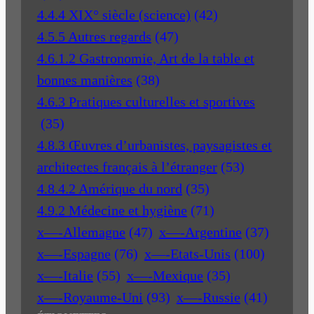
4.4.4 XIX° siècle (science)
(42)
4.5.5 Autres regards
(47)
4.6.1.2 Gastronomie, Art de la table et
bonnes manières
(38)
4.6.3 Pratiques culturelles et sportives
(35)
4.8.3 Œuvres d’urbanistes, paysagistes et
architectes français à l’étranger
(53)
4.8.4.2 Amérique du nord
(35)
4.9.2 Médecine et hygiène
(71)
x—-Allemagne
(47)
x—-Argentine
(37)
x—-Espagne
(76)
x—-Etats-Unis
(100)
x—-Italie
(55)
x—-Mexique
(35)
x—-Royaume-Uni
(93)
x—-Russie
(41)