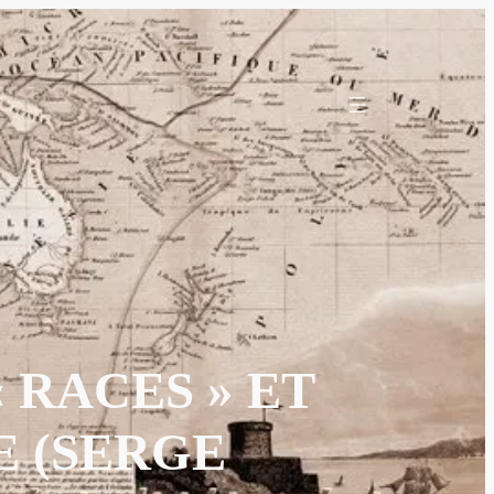
 RACES » ET
E (SERGE