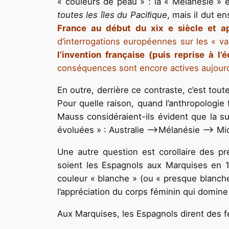
« couleurs de peau » : la « Mélanésie » e
toutes les îles du Paciﬁque
, mais il dut e
France au début du xix e siècle et ap
d‘interrogations européennes sur les « va
l’invention française (puis reprise à 
conséquences sont encore actives aujourd’
En outre, derrière ce contraste, c’est tout
Pour quelle raison, quand l’anthropologie
Mauss considéraient-ils évident que la su
évoluées » : Australie —>Mélanésie —> Mi
Une autre question est corollaire des p
soient les Espagnols aux Marquises en 15
couleur « blanche » (ou « presque blanche
l’appréciation du corps féminin qui domi
Aux Marquises, les Espagnols dirent des 