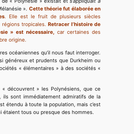
 de « Polynésie » existait et
s’appliquait à
 Mélanésie ».
Cette théorie fut élaborée en
es
. Elle est le fruit de plusieurs siècles
 régions tropicales.
Retracer l’histoire de
ésie » est nécessaire,
car certaines des
re origine.
ires océaniennes qu’il nous faut interroger.
aussi généreux et prudents que Durkheim ou
sociétés « élémentaires » à des sociétés «
 « découvrent » les Polynésiens, que ce
, ils sont immédiatement admiratifs de la
t étendu à toute la population, mais c’est
ui étaient tous ou presque des hommes.