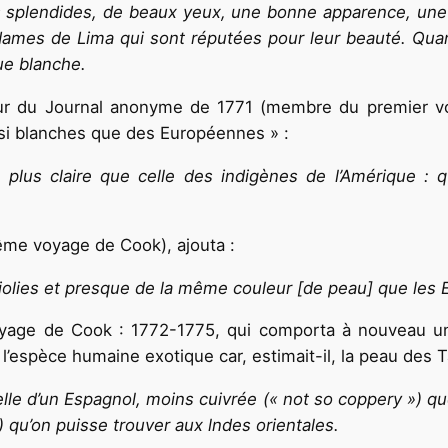
 splendides, de beaux yeux, une bonne apparence, une ta
 dames de Lima qui sont réputées pour leur beauté. Quan
que blanche.
uteur du Journal anonyme de 1771 (membre du premier 
ssi blanches que des Européennes » :
plus claire que celle des indigènes de l’Amérique :
ême voyage de Cook), ajouta :
olies et presque de la même couleur [de peau] que les
voyage de Cook : 1772-1775, qui comporta à nouveau un
de l’espèce humaine exotique car, estimait-il, la peau des T
le d’un Espagnol, moins cuivrée (« not so coppery ») que 
 ») qu’on puisse trouver aux lndes orientales.