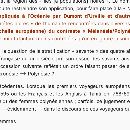
st la région des « iles [à populations] noires ». Le nom
nsuite restreindre son application, pour faire place à la «
pliquée à l’Océanie par Dumont d’Urville et d’autr
riétés noires » de l’humanité rencontrées dans diverses
l’échelle européenne) du contraste « Mélanésie/Polyn
hui et d’autant moins contrôlées qu’on en ignore la somb
e la question de la stratification « savante » des quatre a
 française du xx e siècle prit son essor, des savants 
ccession suivante reﬂétait un ordre faisant passer de 
cronésie —> Polynésie ?
récédentes. Lorsque les premiers voyageurs européens
95 ou les Français et les Anglais à Tahiti en I768-69
 ») des femmes polynésiennes ; parfois, ce jugement es
ne — évidemment — dans le discours de ces voyageurs q
femmes :