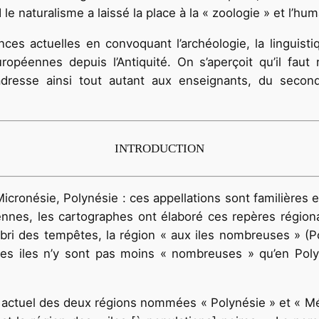
d le naturalisme a laissé la place à la « zoologie » et l
nces actuelles en convoquant l’archéologie, la linguist
européennes depuis l’Antiquité. On s’aperçoit qu’il fa
’adresse ainsi tout autant aux enseignants, du secon
INTRODUCTION
icronésie, Polynésie : ces appellations sont familières 
nnes, les cartographes ont élaboré ces repères région
abri des tempêtes, la région « aux iles nombreuses » (
Les iles n’y sont pas moins « nombreuses » qu’en Polyn
actuel des deux régions nommées « Polynésie » et « Méla