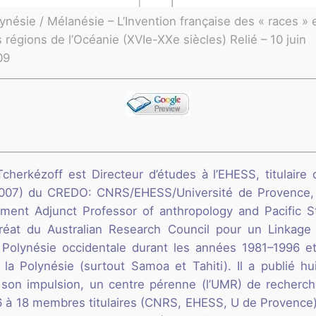
ynésie / Mélanésie – L’Invention française des « races » 
 régions de l’Océanie (XVIe-XXe siècles) Relié – 10 juin
09
.
erkézoff est Directeur d’études à l’EHESS, titulaire
9-2007) du CREDO: CNRS/EHESS/Université de Provence
ement Adjunct Professor of anthropology and Pacific S
éat du Australian Research Council pour un Linkage 
 Polynésie occidentale durant les années 1981–1996 et 
la Polynésie (surtout Samoa et Tahiti). Il a publié hui
 son impulsion, un centre pérenne (l’UMR) de recherc
6 à 18 membres titulaires (CNRS, EHESS, U de Provence)