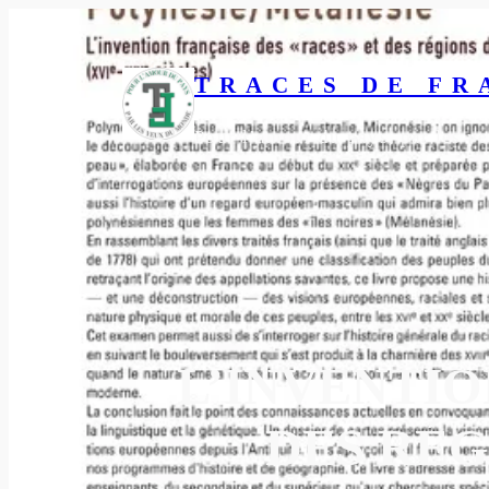
Aller
au
contenu
TRACES DE FR
Pour l’amour du pays, par les 
L’INVENTIO
DES RÉG