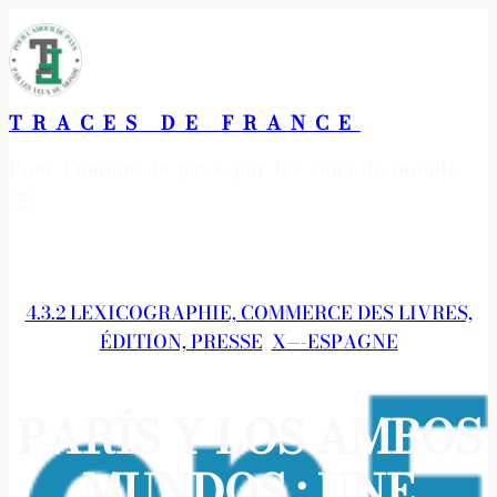
Aller
au
contenu
TRACES DE FRANCE
Pour l’amour du pays, par les yeux du monde
4.3.2 LEXICOGRAPHIE, COMMERCE DES LIVRES,
ÉDITION, PRESSE
, 
X—-ESPAGNE
PARÍS Y LOS AMBOS
MUNDOS : UNE