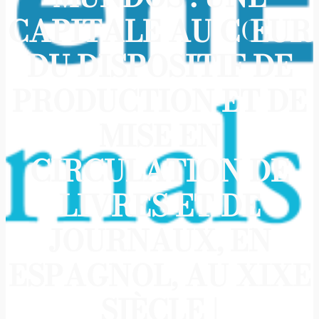
CAPITALE AU CŒUR
DU DISPOSITIF DE
PRODUCTION ET DE
MISE EN
CIRCULATION DE
LIVRES ET DE
JOURNAUX, EN
ESPAGNOL, AU XIXE
SIÈCLE |