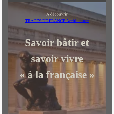
e
c
h
A découvrir
e
TRACES DE FRANCE Architecture
r
c
Savoir bâtir et
h
e
r
savoir vivre
« à la française »