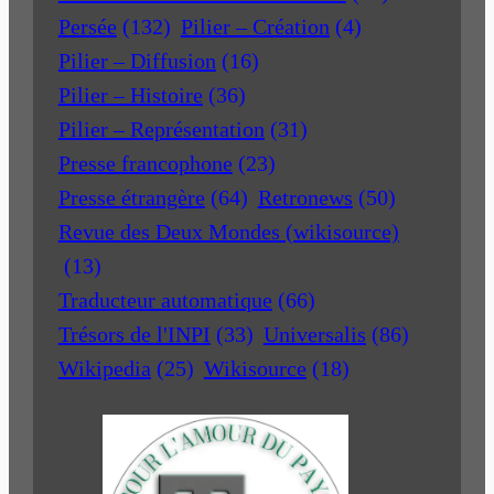
Persée
(132)
Pilier – Création
(4)
Pilier – Diffusion
(16)
Pilier – Histoire
(36)
Pilier – Représentation
(31)
Presse francophone
(23)
Presse étrangère
(64)
Retronews
(50)
Revue des Deux Mondes (wikisource)
(13)
Traducteur automatique
(66)
Trésors de l'INPI
(33)
Universalis
(86)
Wikipedia
(25)
Wikisource
(18)