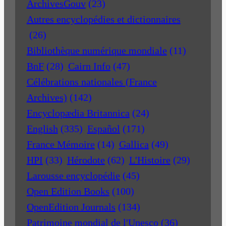
ArchivesGouv
(23)
Autres encyclopédies et dictionnaires
(26)
Bibliothèque numérique mondiale
(11)
BnF
(28)
Cairn Info
(47)
Célébrations nationales (France
Archives)
(142)
Encyclopædia Britannica
(24)
English
(335)
Español
(171)
France Mémoire
(14)
Gallica
(49)
HPI
(33)
Hérodote
(62)
L'Histoire
(29)
Larousse encyclopédie
(45)
Open Edition Books
(100)
OpenEdition Journals
(134)
Patrimoine mondial de l'Unesco
(36)