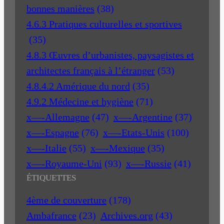
bonnes manières
(38)
4.6.3 Pratiques culturelles et sportives
(35)
4.8.3 Œuvres d’urbanistes, paysagistes et
architectes français à l’étranger
(53)
4.8.4.2 Amérique du nord
(35)
4.9.2 Médecine et hygiène
(71)
x—-Allemagne
(47)
x—-Argentine
(37)
x—-Espagne
(76)
x—-Etats-Unis
(100)
x—-Italie
(55)
x—-Mexique
(35)
x—-Royaume-Uni
(93)
x—-Russie
(41)
ÉTIQUETTES
4ème de couverture
(178)
Ambafrance
(23)
Archives.org
(43)