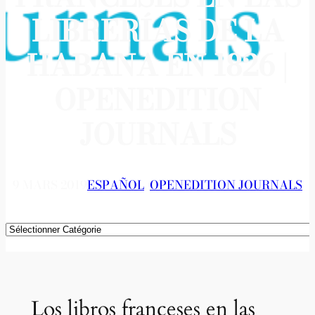
LIBRERÍAS DE LA
HABANA EN 1826 |
OPENEDITION
JOURNALS
9 MARS 2019
ESPAÑOL
, 
OPENEDITION JOURNALS
Catégories
Los libros franceses en las