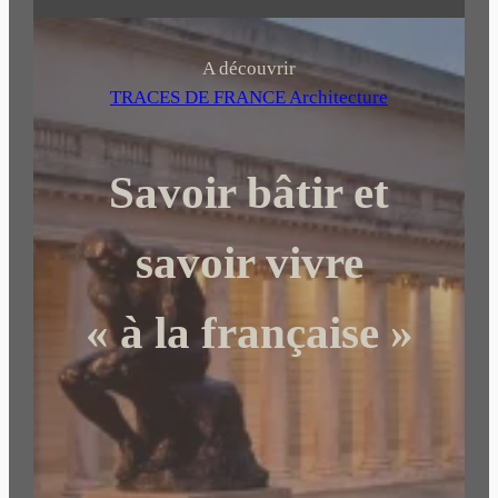
e
c
h
A découvrir
e
TRACES DE FRANCE Architecture
r
c
Savoir bâtir et
h
e
r
savoir vivre
« à la française »