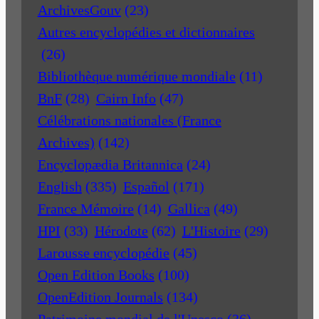
ArchivesGouv
(23)
Autres encyclopédies et dictionnaires
(26)
Bibliothèque numérique mondiale
(11)
BnF
(28)
Cairn Info
(47)
Célébrations nationales (France
Archives)
(142)
Encyclopædia Britannica
(24)
English
(335)
Español
(171)
France Mémoire
(14)
Gallica
(49)
HPI
(33)
Hérodote
(62)
L'Histoire
(29)
Larousse encyclopédie
(45)
Open Edition Books
(100)
OpenEdition Journals
(134)