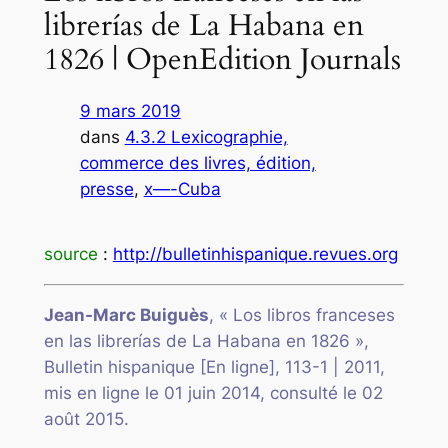
librerías de La Habana en
1826 | OpenEdition Journals
9 mars 2019
dans
4.3.2 Lexicographie,
commerce des livres, édition,
presse
, 
x—-Cuba
source
:
http://bulletinhispanique.revues.org
Jean-Marc
Buiguès
, «
Los libros franceses
en las librerías de La Habana en 1826
»,
Bulletin hispanique
[En ligne], 113-1 | 2011,
mis en ligne le 01 juin 2014, consulté le 02
août 2015.