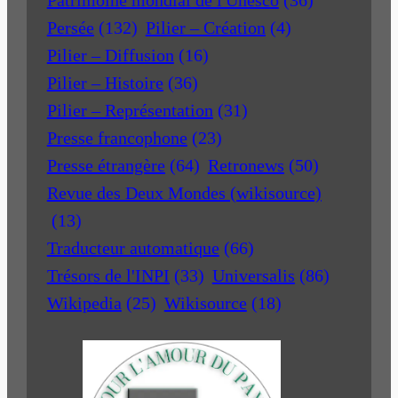
Patrimoine mondial de l'Unesco
(36)
Persée
(132)
Pilier – Création
(4)
Pilier – Diffusion
(16)
Pilier – Histoire
(36)
Pilier – Représentation
(31)
Presse francophone
(23)
Presse étrangère
(64)
Retronews
(50)
Revue des Deux Mondes (wikisource)
(13)
Traducteur automatique
(66)
Trésors de l'INPI
(33)
Universalis
(86)
Wikipedia
(25)
Wikisource
(18)