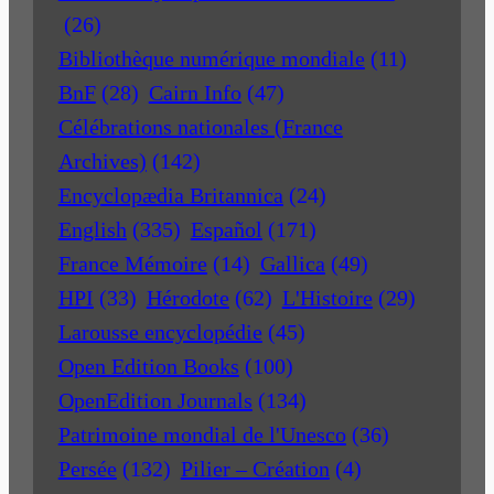
(26)
Bibliothèque numérique mondiale
(11)
BnF
(28)
Cairn Info
(47)
Célébrations nationales (France
Archives)
(142)
Encyclopædia Britannica
(24)
English
(335)
Español
(171)
France Mémoire
(14)
Gallica
(49)
HPI
(33)
Hérodote
(62)
L'Histoire
(29)
Larousse encyclopédie
(45)
Open Edition Books
(100)
OpenEdition Journals
(134)
Patrimoine mondial de l'Unesco
(36)
Persée
(132)
Pilier – Création
(4)