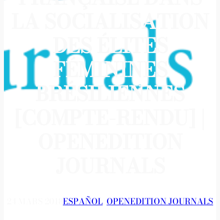
LA SOCIALISATION
DES ÉLITES
FÉMININES
BRÉSILIENNES
[COMPTE-RENDU] |
OPENEDITION
JOURNALS
24 MARS 2018
ESPAÑOL
, 
OPENEDITION JOURNALS