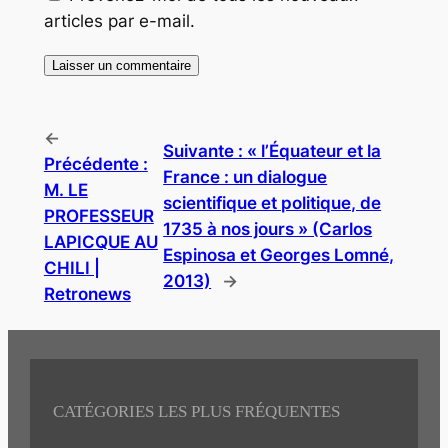
articles par e-mail.
←
Suivante :
« l’Équateur et la
Précédente :
France : un dialogue
M. LE
scientifique et politique, de
PROFESSEUR
1735 à nos jours » (Carlos
LAPICQUE AU
Espinosa et Georges Lomné,
CHILI |
2013)
→
Retronews
CATÉGORIES LES PLUS FRÉQUENTES