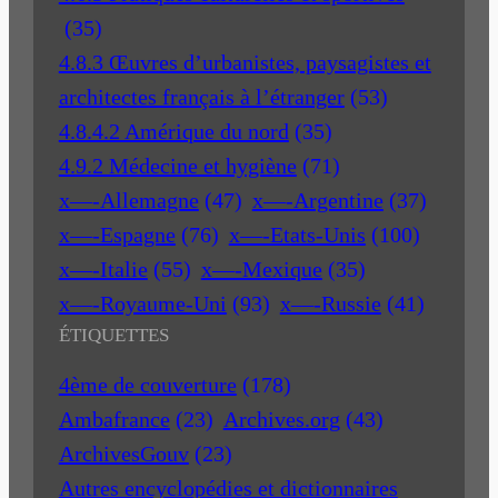
(35)
4.8.3 Œuvres d’urbanistes, paysagistes et
architectes français à l’étranger
(53)
4.8.4.2 Amérique du nord
(35)
4.9.2 Médecine et hygiène
(71)
x—-Allemagne
(47)
x—-Argentine
(37)
x—-Espagne
(76)
x—-Etats-Unis
(100)
x—-Italie
(55)
x—-Mexique
(35)
x—-Royaume-Uni
(93)
x—-Russie
(41)
ÉTIQUETTES
4ème de couverture
(178)
Ambafrance
(23)
Archives.org
(43)
ArchivesGouv
(23)
Autres encyclopédies et dictionnaires