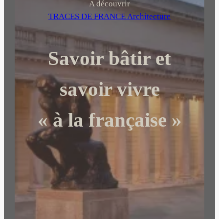
h
A découvrir
e
TRACES DE FRANCE Architecture
r
c
Savoir bâtir et
h
e
r
savoir vivre
« à la française »