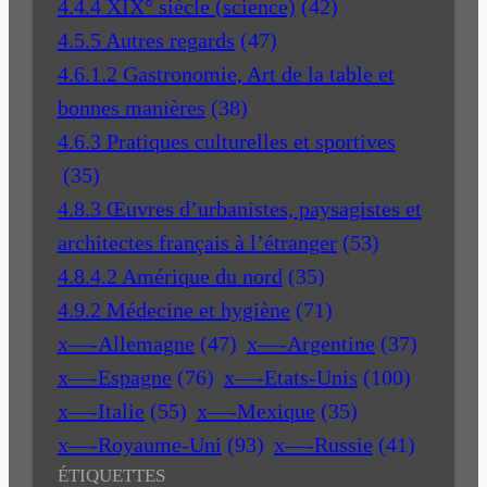
4.4.4 XIX° siècle (science)
(42)
4.5.5 Autres regards
(47)
4.6.1.2 Gastronomie, Art de la table et
bonnes manières
(38)
4.6.3 Pratiques culturelles et sportives
(35)
4.8.3 Œuvres d’urbanistes, paysagistes et
architectes français à l’étranger
(53)
4.8.4.2 Amérique du nord
(35)
4.9.2 Médecine et hygiène
(71)
x—-Allemagne
(47)
x—-Argentine
(37)
x—-Espagne
(76)
x—-Etats-Unis
(100)
x—-Italie
(55)
x—-Mexique
(35)
x—-Royaume-Uni
(93)
x—-Russie
(41)
ÉTIQUETTES