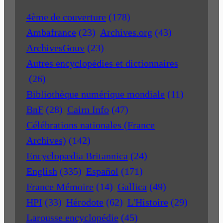
4ème de couverture
(178)
Ambafrance
(23)
Archives.org
(43)
ArchivesGouv
(23)
Autres encyclopédies et dictionnaires
(26)
Bibliothèque numérique mondiale
(11)
BnF
(28)
Cairn Info
(47)
Célébrations nationales (France
Archives)
(142)
Encyclopædia Britannica
(24)
English
(335)
Español
(171)
France Mémoire
(14)
Gallica
(49)
HPI
(33)
Hérodote
(62)
L'Histoire
(29)
Larousse encyclopédie
(45)