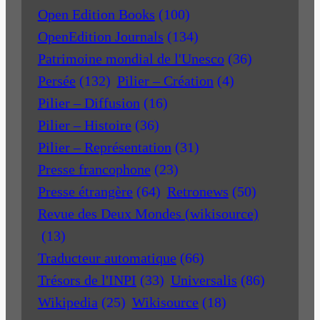
Open Edition Books
(100)
OpenEdition Journals
(134)
Patrimoine mondial de l'Unesco
(36)
Persée
(132)
Pilier – Création
(4)
Pilier – Diffusion
(16)
Pilier – Histoire
(36)
Pilier – Représentation
(31)
Presse francophone
(23)
Presse étrangère
(64)
Retronews
(50)
Revue des Deux Mondes (wikisource)
(13)
Traducteur automatique
(66)
Trésors de l'INPI
(33)
Universalis
(86)
Wikipedia
(25)
Wikisource
(18)