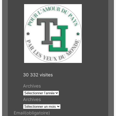
30 332 visites
Archives
Archives
Email
(obligatoire)