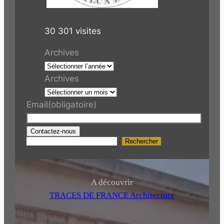
30 301 visites
Archives
Archives
Email
(obligatoire)
Contactez-nous
Rechercher
R
e
c
h
A découvrir
e
TRACES DE FRANCE Architecture
r
c