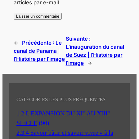
articles par e-mail.
Suivante :
←
Précédente :
Le
L’inauguration du canal
canal de Panama |
de Suez | l’Histoire par
l’Histoire par l’image
l’image
→
CATÉGORIES LES PLUS FRÉQUENTES
1.2 L'EXPANSION DU XI° AU XIII°
SIECLE
(90)
2.3.4 Savoir bâtir et savoir vivre « à la