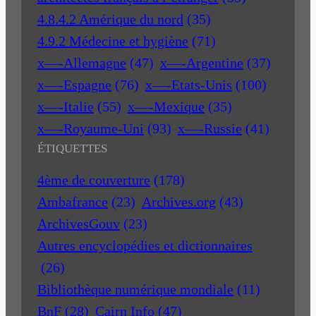
4.8.4.2 Amérique du nord
(35)
4.9.2 Médecine et hygiène
(71)
x—-Allemagne
(47)
x—-Argentine
(37)
x—-Espagne
(76)
x—-Etats-Unis
(100)
x—-Italie
(55)
x—-Mexique
(35)
x—-Royaume-Uni
(93)
x—-Russie
(41)
ÉTIQUETTES
4ème de couverture
(178)
Ambafrance
(23)
Archives.org
(43)
ArchivesGouv
(23)
Autres encyclopédies et dictionnaires
(26)
Bibliothèque numérique mondiale
(11)
BnF
(28)
Cairn Info
(47)