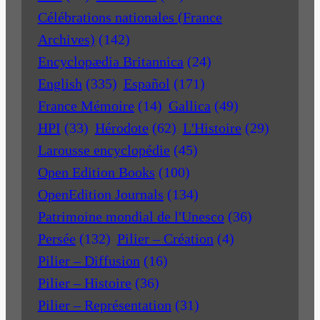
Célébrations nationales (France
Archives)
(142)
Encyclopædia Britannica
(24)
English
(335)
Español
(171)
France Mémoire
(14)
Gallica
(49)
HPI
(33)
Hérodote
(62)
L'Histoire
(29)
Larousse encyclopédie
(45)
Open Edition Books
(100)
OpenEdition Journals
(134)
Patrimoine mondial de l'Unesco
(36)
Persée
(132)
Pilier – Création
(4)
Pilier – Diffusion
(16)
Pilier – Histoire
(36)
Pilier – Représentation
(31)