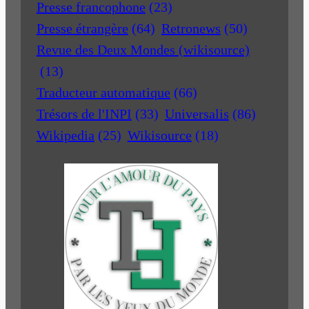
Presse francophone
(23)
Presse étrangère
(64)
Retronews
(50)
Revue des Deux Mondes (wikisource)
(13)
Traducteur automatique
(66)
Trésors de l'INPI
(33)
Universalis
(86)
Wikipedia
(25)
Wikisource
(18)