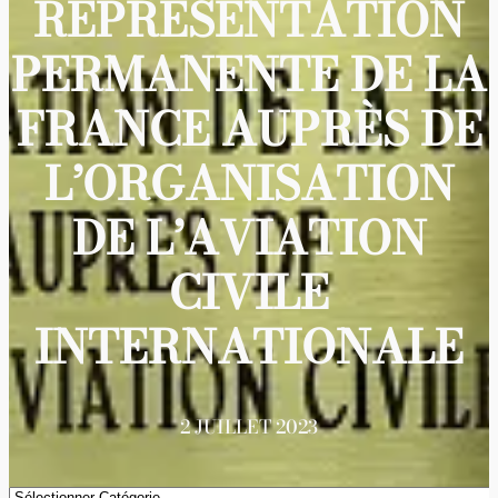
REPRÉSENTATION
PERMANENTE DE LA
FRANCE AUPRÈS DE
L’ORGANISATION
DE L’AVIATION
CIVILE
INTERNATIONALE
2 JUILLET 2023
Catégories