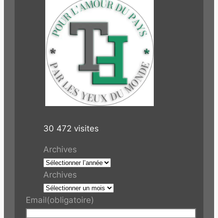
30 472 visites
Archives
Archives
Email
(obligatoire)