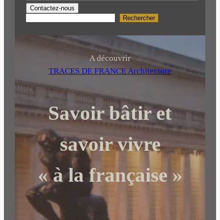
Contactez-nous
Rechercher
R
e
c
h
A découvrir
e
TRACES DE FRANCE Architecture
r
c
Savoir bâtir et
h
e
r
savoir vivre
« à la française »