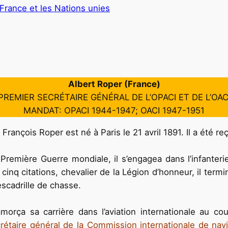
 France et les Nations unies
Albert Roper (France)
PREMIER SECRÉTAIRE GÉNÉRAL DE L’OPACI ET DE L’OAC
MANDAT: OPACI 1944-1947; OACI 1947-1951
François Roper est né à Paris le 21 avril 1891. Il a été re
Première Guerre mondiale, il s’engagea dans l’infanterie
 cinq citations, chevalier de la Légion d’honneur, il term
escadrille de chasse.
morça sa carrière dans l’aviation internationale au co
rétaire général de la Commission internationale de nav