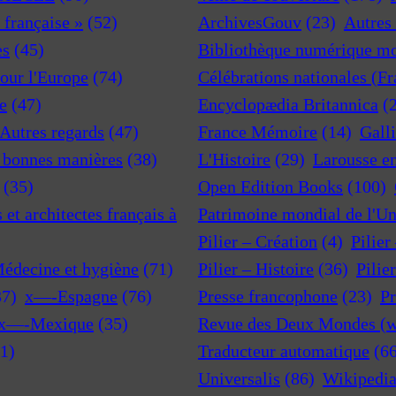
a française »
(52)
ArchivesGouv
(23)
Autres 
es
(45)
Bibliothèque numérique m
pour l'Europe
(74)
Célébrations nationales (F
e
(47)
Encyclopædia Britannica
(
 Autres regards
(47)
France Mémoire
(14)
Gall
t bonnes manières
(38)
L'Histoire
(29)
Larousse e
(35)
Open Edition Books
(100)
et architectes français à
Patrimoine mondial de l'U
Pilier – Création
(4)
Pilier
Médecine et hygiène
(71)
Pilier – Histoire
(36)
Pilie
37)
x—-Espagne
(76)
Presse francophone
(23)
Pr
x—-Mexique
(35)
Revue des Deux Mondes (w
1)
Traducteur automatique
(6
Universalis
(86)
Wikipedi