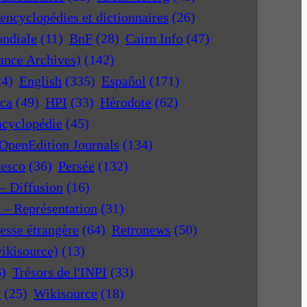
encyclopédies et dictionnaires
(26)
ondiale
(11)
BnF
(28)
Cairn Info
(47)
rance Archives)
(142)
24)
English
(335)
Español
(171)
ica
(49)
HPI
(33)
Hérodote
(62)
ncyclopédie
(45)
OpenEdition Journals
(134)
nesco
(36)
Persée
(132)
 – Diffusion
(16)
r – Représentation
(31)
esse étrangère
(64)
Retronews
(50)
ikisource)
(13)
6)
Trésors de l'INPI
(33)
a
(25)
Wikisource
(18)