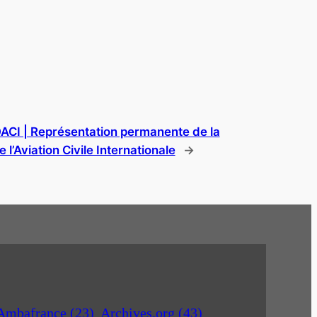
OACI | Représentation permanente de la
l’Aviation Civile Internationale
→
Ambafrance
(23)
Archives.org
(43)