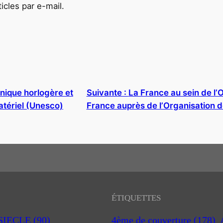
cles par e-mail.
nique horlogère et
Suivante :
La France au sein de l’
atériel (Unesco)
France auprès de l’Organisation de 
ÉTIQUETTES
 SIECLE
(90)
4ème de couverture
(178)