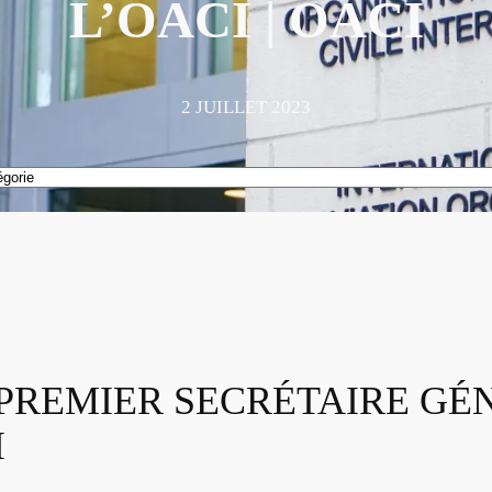
L’OACI | OACI
2 JUILLET 2023
ce) PREMIER SECRÉTAIRE G
I