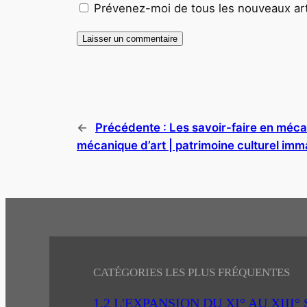
Prévenez-moi de tous les nouveaux arti
←
Précédente :
Les savoir-faire en méca
mécanique d’art | patrimoine culturel imm
CATÉGORIES LES PLUS FRÉQUENTES
1.2 L'EXPANSION DU XI° AU XIII°