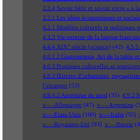
2.3.4 Savoir bâtir et savoir vivre « à l
3.2.1 Les idées économiques et social
4.2.1 Modèles culturels et politiques 
4.3.3 Vie externe de la langue français
4.4.4 XIX° siècle (science)
(42)
4.5.5
4.6.1.2 Gastronomie, Art de la table e
4.6.3 Pratiques culturelles et sportives
4.8.3 Œuvres d’urbanistes, paysagistes 
l’étranger
(53)
4.8.4.2 Amérique du nord
(35)
4.9.2 
x—-Allemagne
(47)
x—-Argentine
(
x—-Etats-Unis
(100)
x—-Italie
(55)
x—-Royaume-Uni
(93)
x—-Russie
(4