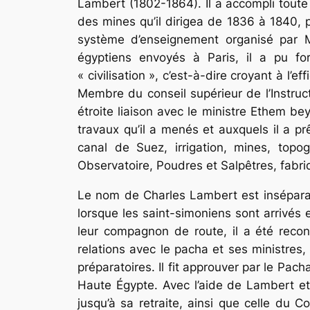
Lambert (1802-1864). Il a accompli toute s
des mines qu’il dirigea de 1836 à 1840, pu
système d’enseignement organisé par Mé
égyptiens envoyés à Paris, il a pu fo
« civilisation », c’est-à-dire croyant à 
Membre du conseil supérieur de l’Instruc
étroite liaison avec le ministre Ethem be
travaux qu’il a menés et auxquels il a p
canal de Suez, irrigation, mines, topo
Observatoire, Poudres et Salpêtres, fabri
Le nom de Charles Lambert est inséparab
lorsque les saint-simoniens sont arrivés e
leur compagnon de route, il a été reco
relations avec le pacha et ses ministres,
préparatoires. Il fit approuver par le Pach
Haute Égypte. Avec l’aide de Lambert et B
jusqu’à sa retraite, ainsi que celle du C