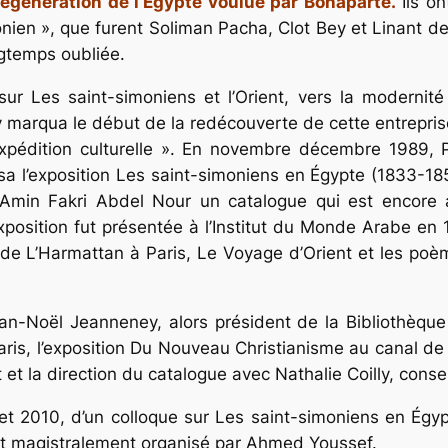
régénération de l’Égypte voulue par Bonaparte.
Ils on
nien », que furent Soliman Pacha, Clot Bey et Linant d
gtemps oubliée.
 sur
Les saint-simoniens et l’Orient, vers la modernit
 marqua le début de la redécouverte de cette entrepri
pédition culturelle ». En novembre décembre 1989, P
a l’exposition
Les saint-simoniens en Égypte (1833-18
Amin Fakri Abdel Nour un catalogue qui est encore au
xposition fut présentée à l’Institut du Monde Arabe en 
 de L’Harmattan à Paris,
Le Voyage d’Orient et les po
ean-Noël Jeanneney, alors président de la Bibliothèque
ris, l’exposition
Du Nouveau Christianisme au canal de 
et la direction du catalogue avec Nathalie Coilly, conse
let 2010, d’un colloque sur
Les saint-simoniens en Égypt
 et magistralement organisé par Ahmed Youssef.