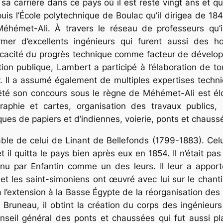
a carrière dans ce pays où il est resté vingt ans et qui l
is l’École polytechnique de Boulac qu’il dirigea de 1840
hémet-Ali. À travers le réseau de professeurs qu’il
rmer d’excellents ingénieurs qui furent aussi des h
l’efficacité du progrès technique comme facteur de déve
tion publique, Lambert a participé à l’élaboration de t
y. Il a assumé également de multiples expertises techn
rêté son concours sous le règne de Méhémet-Ali est él
graphie et cartes, organisation des travaux publics
ques de papiers et d’indiennes, voierie, ponts et chauss
le de celui de Linant de Bellefonds (1799-1883). Celui
t il quitta le pays bien après eux en 1854. Il n’était p
nnu par Enfantin comme un des leurs. Il leur a appo
 et les saint-simoniens ont œuvré avec lui sur le chanti
a l’extension à la Basse Égypte de la réorganisation des se
runeau, il obtint la création du corps des ingénieurs de
onseil général des ponts et chaussées qui fut aussi pl