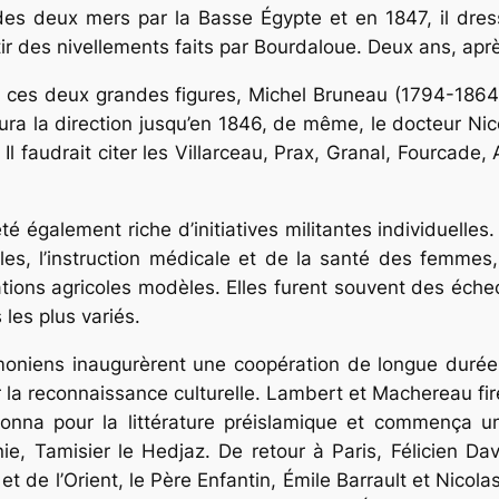
des deux mers par la Basse Égypte et en 1847, il dres
ir des nivellements faits par Bourdaloue. Deux ans, après
e ces deux grandes figures, Michel Bruneau (1794-1864),
ura la direction jusqu’en 1846, de même, le docteur Nico
l faudrait citer les Villarceau, Prax, Granal, Fourcade,
été également riche d’initiatives militantes individuelles
lles, l’instruction médicale et de la santé des femmes,
ations agricoles modèles. Elles furent souvent des échec
les plus variés.
oniens inaugurèrent une coopération de longue durée f
r la reconnaissance culturelle. Lambert et Machereau fi
nna pour la littérature préislamique et commença une ca
ie, Tamisier le Hedjaz. De retour à Paris, Félicien Dav
de l’Orient, le Père Enfantin, Émile Barrault et Nicolas