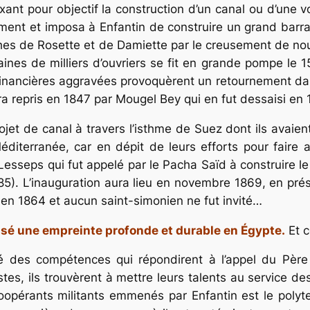
 fixant pour objectif la construction d’un canal ou d’une 
ent et imposa à Enfantin de construire un grand barrag
ches de Rosette et de Damiette par le creusement de no
ines de milliers d’ouvriers se fit en grande pompe le 
 financières aggravées provoquèrent un retournement dans
ra repris en 1847 par Mougel Bey qui en fut dessaisi en 
rojet de canal à travers l’isthme de Suez dont ils avaie
diterranée, car en dépit de leurs efforts pour faire a
Lesseps qui fut appelé par le Pacha Saïd à construire le 
85). L’inauguration aura lieu en novembre 1869, en prés
 en 1864 et aucun saint-simonien ne fut invité…
issé une empreinte profonde et durable en Égypte.
Et c
ité des compétences qui répondirent à l’appel du Pèr
istes, ils trouvèrent à mettre leurs talents au service
oopérants militants emmenés par Enfantin est le polyte