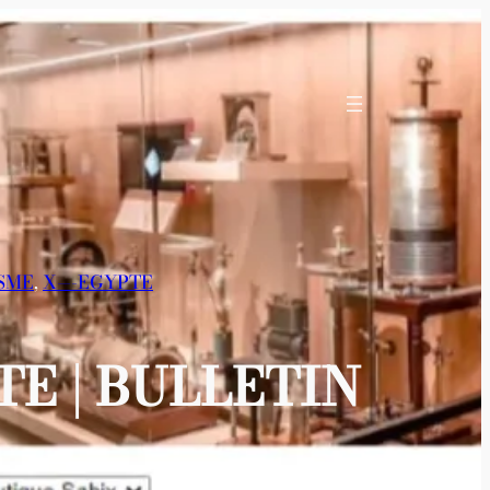
ISME
, 
X—-EGYPTE
E | BULLETIN