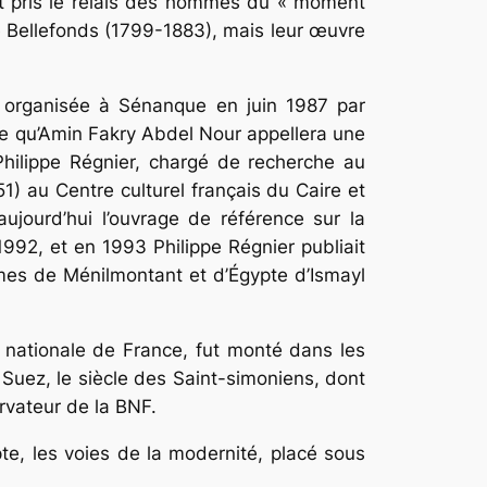
t pris le relais des hommes du « moment
e Bellefonds (1799-1883), mais leur œuvre
é
organisée à Sénanque en juin 1987 par
se qu’Amin Fakry Abdel Nour appellera une
hilippe Régnier, chargé de recherche au
51)
au Centre culturel français du Caire et
jourd’hui l’ouvrage de référence sur la
1992, et en 1993 Philippe Régnier publiait
èmes de Ménilmontant et d’Égypte
d’Ismayl
 nationale de France, fut monté dans les
Suez, le siècle des Saint-simoniens,
dont
rvateur de la BNF.
e, les voies de la modernité
, placé sous