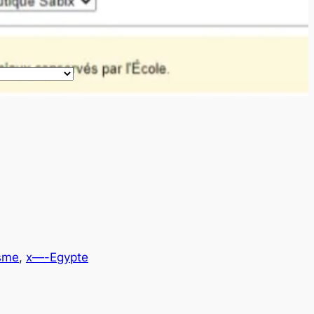
isme
, 
x—-Egypte