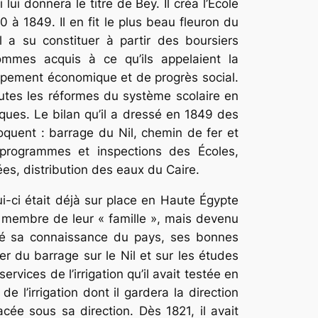
ui donnera le titre de Bey. Il créa l’École
 à 1849. Il en fit le plus beau fleuron du
 a su constituer à partir des boursiers
ommes acquis à ce qu’ils appelaient la
loppement économique et de progrès social.
outes les réformes du système scolaire en
iques. Le bilan qu’il a dressé en 1849 des
oquent : barrage du Nil, chemin de fer et
, programmes et inspections des Écoles,
ées, distribution des eaux du Caire.
-ci était déjà sur place en Haute Égypte
as membre de leur « famille », mais devenu
rté sa connaissance du pays, ses bonnes
er du barrage sur le Nil et sur les études
rvices de l’irrigation qu’il avait testée en
 l’irrigation dont il gardera la direction
acée sous sa direction. Dès 1821, il avait