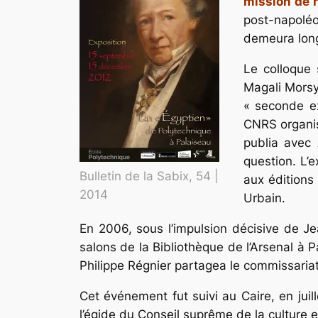
mission de 
post-napoléo
demeura lon
Le colloque
Magali Morsy
« seconde ex
CNRS organis
publia avec 
question. L’e
Bulletin de la Sabix, 54 |
aux éditions
2014
Urbain.
En 2006, sous l’impulsion décisive de J
salons de la Bibliothèque de l’Arsenal à Pa
Philippe Régnier partagea le commissariat 
Cet événement fut suivi au Caire, en juil
l’égide du Conseil suprême de la culture