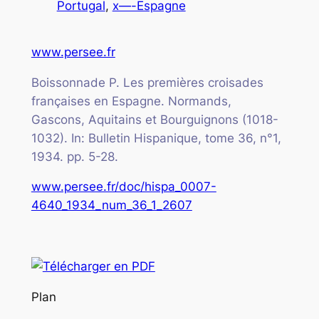
Portugal
, 
x—-Espagne
www.persee.fr
Boissonnade P. Les premières croisades
françaises en Espagne. Normands,
Gascons, Aquitains et Bourguignons (1018-
1032). In: Bulletin Hispanique, tome 36, n°1,
1934. pp. 5-28.
www.persee.fr/doc/hispa_0007-
4640_1934_num_36_1_2607
Plan