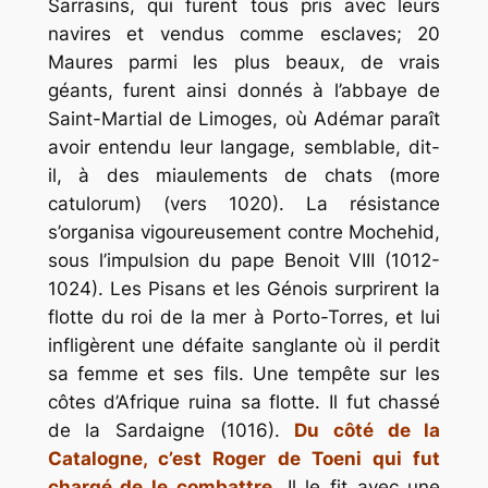
Sarrasins, qui furent tous pris avec leurs
navires et vendus comme esclaves; 20
Maures parmi les plus beaux, de vrais
géants, furent ainsi donnés à l’abbaye de
Saint-Martial de Limoges, où Adémar paraît
avoir entendu leur langage, semblable, dit-
il, à des miaulements de chats (more
catulorum) (vers 1020). La résistance
s’organisa vigoureusement contre Mochehid,
sous l’impulsion du pape Benoit VIII (1012-
1024). Les Pisans et les Génois surprirent la
flotte du roi de la mer à Porto-Torres, et lui
infligèrent une défaite sanglante où il perdit
sa femme et ses fils. Une tempête sur les
côtes d’Afrique ruina sa flotte. Il fut chassé
de la Sardaigne (1016).
Du côté de la
Catalogne, c’est Roger de Toeni qui fut
chargé de le combattre
. Il le fit avec une