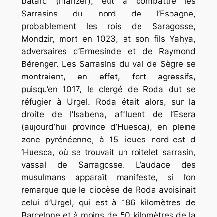
bâtard (manzer), eut à combattre les
Sarrasins du nord de l’Espagne,
probablement les rois de Saragosse,
Mondzir, mort en 1023, et son fils Yahya,
adversaires d’Ermesinde et de Raymond
Bérenger. Les Sarrasins du val de Sègre se
montraient, en effet, fort agressifs,
puisqu’en 1017, le clergé de Roda dut se
réfugier à Urgel. Roda était alors, sur la
droite de l’Isabena, affluent de l’Esera
(aujourd’hui province d’Huesca), en pleine
zone pyrénéenne, à 15 lieues nord-est d
‘Huesca, où se trouvait un roitelet sarrasin,
vassal de Sarragosse. L’audace des
musulmans apparaît manifeste, si l’on
remarque que le diocèse de Roda avoisinait
celui d’Urgel, qui est à 186 kilomètres de
Barcelone et à moins de 50 kilomètres de la