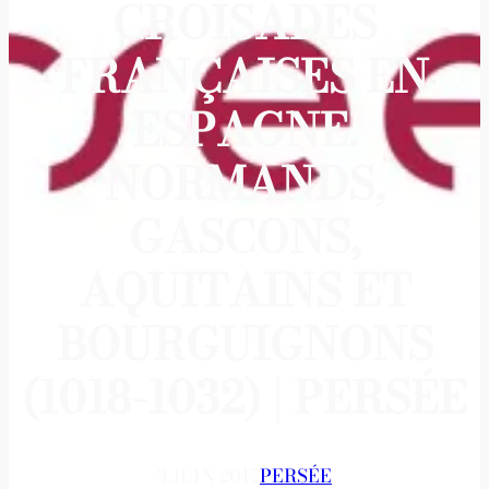
CROISADES
FRANÇAISES EN
ESPAGNE.
NORMANDS,
GASCONS,
AQUITAINS ET
BOURGUIGNONS
(1018-1032) | PERSÉE
3 JUIN 2017
PERSÉE