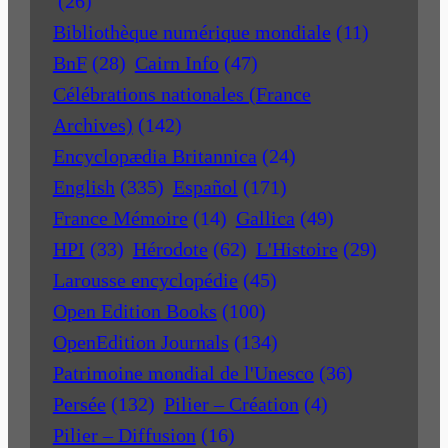
(26)
Bibliothèque numérique mondiale
(11)
BnF
(28)
Cairn Info
(47)
Célébrations nationales (France
Archives)
(142)
Encyclopædia Britannica
(24)
English
(335)
Español
(171)
France Mémoire
(14)
Gallica
(49)
HPI
(33)
Hérodote
(62)
L'Histoire
(29)
Larousse encyclopédie
(45)
Open Edition Books
(100)
OpenEdition Journals
(134)
Patrimoine mondial de l'Unesco
(36)
Persée
(132)
Pilier – Création
(4)
Pilier – Diffusion
(16)