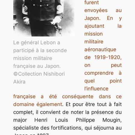
furent
envoyées au
Japon. En y
ajoutant la
mission
militaire
Le général Lebon a
aéronautique
participé à la seconde
de 1919-1920,
mission militaire
on peut
française au Japon.
comprendre à
©Collection Nishibori
quel point
Akira
l’influence
française a été conséquente dans ce
domaine également
. Et pour être tout à fait
complet, il convient de noter la présence du
major Henri Louis Philippe Mougin,
spécialiste des fortifications, qui séjourna au