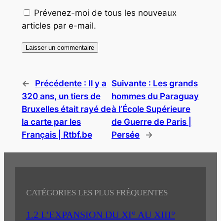
Prévenez-moi de tous les nouveaux
articles par e-mail.
←
Précédente :
Il y a
Suivante :
Les grands
320 ans, un tiers de
hommes du Paraguay
Bruxelles était rayé de
à l’École Supérieure
la carte par les
de Guerre de Paris |
Français | Rtbf.be
Persée
→
CATÉGORIES LES PLUS FRÉQUENTES
1.2 L'EXPANSION DU XI° AU XIII°