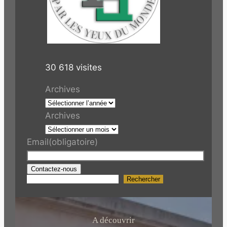
30 618 visites
Archives
Archives
Email
(obligatoire)
Contactez-nous
Rechercher
R
e
c
h
A découvrir