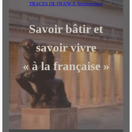
e
TRACES DE FRANCE Architecture
r
c
Savoir bâtir et
h
e
r
savoir vivre
« à la française »