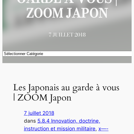
ZOOM JAPON
7 JUILLET 2018
Catégories
Les Japonais au garde à vous
| ZOOM Japon
7 juillet 2018
dans
5.8.4 Innovation, doctrine,
instruction et mission militaire
, 
x—-