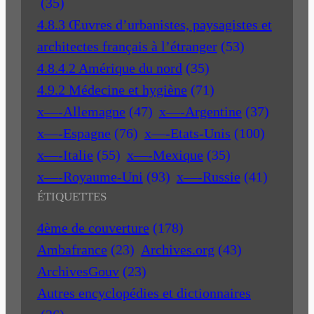
(35)
4.8.3 Œuvres d’urbanistes, paysagistes et
architectes français à l’étranger
(53)
4.8.4.2 Amérique du nord
(35)
4.9.2 Médecine et hygiène
(71)
x—-Allemagne
(47)
x—-Argentine
(37)
x—-Espagne
(76)
x—-Etats-Unis
(100)
x—-Italie
(55)
x—-Mexique
(35)
x—-Royaume-Uni
(93)
x—-Russie
(41)
ÉTIQUETTES
4ème de couverture
(178)
Ambafrance
(23)
Archives.org
(43)
ArchivesGouv
(23)
Autres encyclopédies et dictionnaires