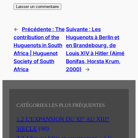
←
Précédente :
The
Suivante :
Les
contribution of the
Huguenots à Berlin et
Huguenots in South
en Brandebourg, de
Africa | Huguenot
Louis XIV à Hitler (Aimé
Society of South
Bonifas, Horsta Krum,
Africa
2000)
→
CATÉGORIES LES PLUS FRÉQUENTES
1.2 L'EXPANSION DU XI° AU XIII°
SIECLE
(90)