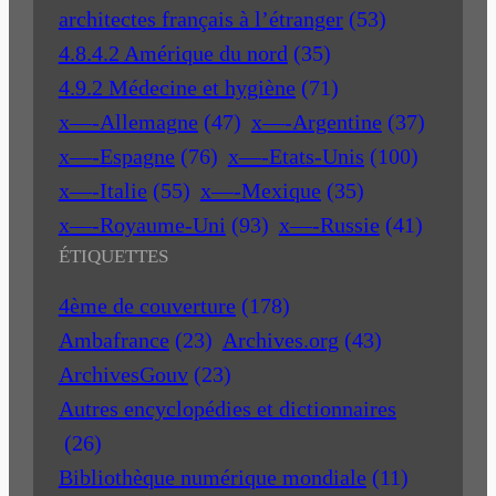
architectes français à l’étranger
(53)
4.8.4.2 Amérique du nord
(35)
4.9.2 Médecine et hygiène
(71)
x—-Allemagne
(47)
x—-Argentine
(37)
x—-Espagne
(76)
x—-Etats-Unis
(100)
x—-Italie
(55)
x—-Mexique
(35)
x—-Royaume-Uni
(93)
x—-Russie
(41)
ÉTIQUETTES
4ème de couverture
(178)
Ambafrance
(23)
Archives.org
(43)
ArchivesGouv
(23)
Autres encyclopédies et dictionnaires
(26)
Bibliothèque numérique mondiale
(11)