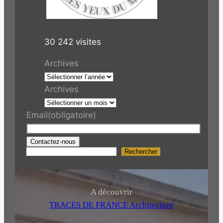
30 242 visites
Archives
Archives
Email
(obligatoire)
Contactez-nous
Rechercher
R
e
c
h
A découvrir
e
TRACES DE FRANCE Architecture
r