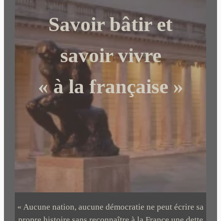
c
Savoir bâtir et
h
e
r
savoir vivre
« à la française »
« Aucune nation, aucune démocratie ne peut écrire sa
propre histoire sans reconnaître à la France une dette