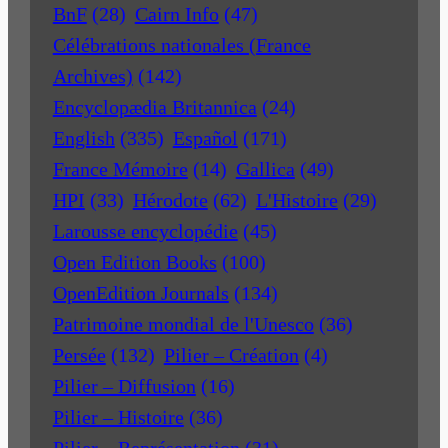
BnF
(28)
Cairn Info
(47)
Célébrations nationales (France
Archives)
(142)
Encyclopædia Britannica
(24)
English
(335)
Español
(171)
France Mémoire
(14)
Gallica
(49)
HPI
(33)
Hérodote
(62)
L'Histoire
(29)
Larousse encyclopédie
(45)
Open Edition Books
(100)
OpenEdition Journals
(134)
Patrimoine mondial de l'Unesco
(36)
Persée
(132)
Pilier – Création
(4)
Pilier – Diffusion
(16)
Pilier – Histoire
(36)