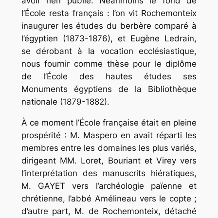
avoir rien publié. Néanmoins le fond de
l’École resta français : l’on vit Rochemonteix
inaugurer les études du berbère comparé à
l’égyptien (1873-1876), et Eugène Ledrain,
se dérobant à la vocation ecclésiastique,
nous fournir comme thèse pour le diplôme
de l’École des hautes études ses
Monuments
égyptiens
de
la
Bibliothèque
nationale
(1879-1882).
À ce moment l’École française était en pleine
prospérité : M. Maspero en avait réparti les
membres entre les domaines les plus variés,
dirigeant MM. Loret, Bouriant et Virey vers
l’interprétation des manuscrits hiératiques,
M. GAYET vers l’archéologie païenne et
chrétienne, l’abbé Amélineau vers le copte ;
d’autre part, M. de Rochemonteix, détaché