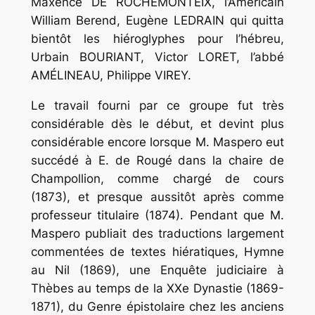
Maxence DE ROCHEMONTEIX, l’Américain
William Berend, Eugène LEDRAIN qui quitta
bientôt les hiéroglyphes pour l’hébreu,
Urbain BOURIANT, Victor LORET, l’abbé
AMÉLINEAU, Philippe VIREY.
Le travail fourni par ce groupe fut très
considérable dès le début, et devint plus
considérable encore lorsque M. Maspero eut
succédé à E. de Rougé dans la chaire de
Champollion, comme chargé de cours
(1873), et presque aussitôt après comme
professeur titulaire (1874). Pendant que M.
Maspero publiait des traductions largement
commentées de textes hiératiques,
Hymne
au
Nil
(1869),
une
Enquête
judiciaire
à
Thèbes
au
temps
de
la
XXe
Dynastie
(1869-
1871),
du
Genre
épistolaire
chez
les
anciens