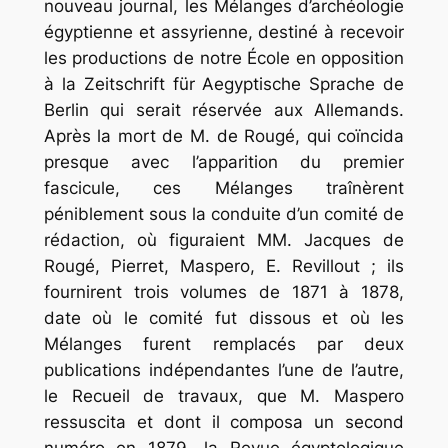
nouveau journal, les
Mélanges
d’archéologie
égyptienne
et
assyrienne
, destiné à recevoir
les productions de notre École en opposition
à la
Zeitschrift
für
Aegyptische
Sprache
de
Berlin qui serait réservée aux Allemands.
Après la mort de M. de Rougé, qui coïncida
presque avec l’apparition du premier
fascicule, ces
Mélanges
traînèrent
péniblement sous la conduite d’un comité de
rédaction, où figuraient MM. Jacques de
Rougé, Pierret, Maspero, E. Revillout ; ils
fournirent trois volumes de 1871 à 1878,
date où le comité fut dissous et où les
Mélanges
furent remplacés par deux
publications indépendantes l’une de l’autre,
le
Recueil
de
travaux
, que M. Maspero
ressuscita et dont il composa un second
numéro en 1879, la
Revue
égyptologique