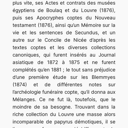
plus vite, ses
Actes
et
contrats
des
musées
égyptiens
de
Boulaq
et
du
Louvre
(1876),
puis ses
Apocryphes
coptes
du
Nouveau
testament
(1876), ainsi qu’un
Mémoire
sur
la
vie
et
les
sentences
de
Secundus
, et un
autre sur
le
Concile
de
Nicée
d’après
les
textes
coptes
et
les
diverses
collections
canoniques
, qui furent insérés au
Journal
asiatique
de 1872 à 1875 et ne furent
complétés qu’en 1881 ; le tout sans préjudice
d’une première étude sur les
Blemmyes
(1874) et de différentes notes sur
l’archéologie funéraire copte, qu’il donna aux
Mélanges
. Ce ne fut là, toutefois, que le
moindre de sa besogne. Trouvant dans la
riche collection du Louvre une masse alors
incomparable de papyrus démotiques, il se