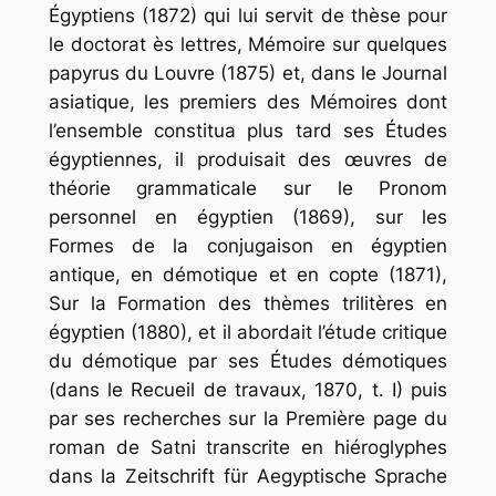
Égyptiens
(1872) qui lui servit de thèse pour
le doctorat ès lettres,
Mémoire
sur
quelques
papyrus
du
Louvre
(1875) et, dans le
Journal
asiatique
, les premiers des Mémoires dont
l’ensemble constitua plus tard ses
Études
égyptiennes
, il produisait des œuvres de
théorie grammaticale sur
le
Pronom
personnel
en
égyptien
(1869), sur
les
Formes
de
la
conjugaison
en
égyptien
antique
,
en
démotique
et
en
copte
(1871),
Sur
la
Formation
des
thèmes
trilitères
en
égyptien
(1880), et il abordait l’étude critique
du démotique par ses
Études
démotiques
(dans le Recueil de travaux, 1870, t. I) puis
par ses recherches sur
la
Première
page
du
roman
de
Satni
transcrite
en
hiéroglyphes
dans la
Zeitschrift
für
Aegyptische
Sprache