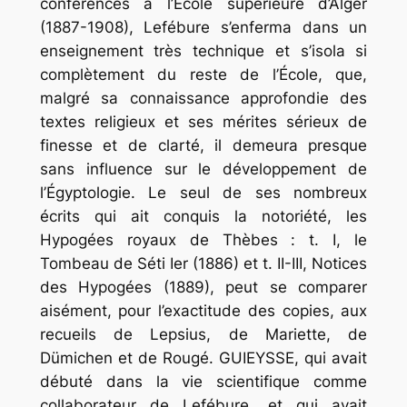
conférences à l’École supérieure d’Alger
(1887-1908), Lefébure s’enferma dans un
enseignement très technique et s’isola si
complètement du reste de l’École, que,
malgré sa connaissance approfondie des
textes religieux et ses mérites sérieux de
finesse et de clarté, il demeura presque
sans influence sur le développement de
l’Égyptologie. Le seul de ses nombreux
écrits qui ait conquis la notoriété,
les
Hypogées
royaux
de
Thèbes
:
t
.
I
,
le
Tombeau
de
Séti
Ier
(1886) et t. II-III,
Notices
des
Hypogées
(1889), peut se comparer
aisément, pour l’exactitude des copies, aux
recueils de Lepsius, de Mariette, de
Dümichen et de Rougé. GUIEYSSE, qui avait
débuté dans la vie scientifique comme
collaborateur de Lefébure, et qui avait