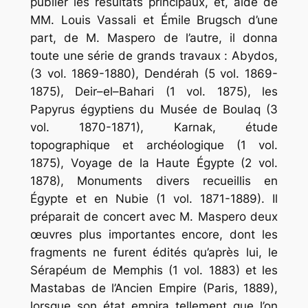
publier les résultats principaux, et, aidé de
MM. Louis Vassali et Émile Brugsch d’une
part, de M. Maspero de l’autre, il donna
toute une série de grands travaux :
Abydos
,
(3 vol. 1869-1880),
Dendérah
(5 vol. 1869-
1875),
Deir
–
el
–
Bahari
(1 vol. 1875),
les
Papyrus
égyptiens
du
Musée
de
Boulaq
(3
vol. 1870-1871),
Karnak
,
étude
topographique
et
archéologique
(1 vol.
1875),
Voyage
de
la
Haute
Égypte
(2 vol.
1878),
Monuments
divers
recueillis
en
Égypte
et
en
Nubie
(1 vol. 1871-1889). Il
préparait de concert avec M. Maspero deux
œuvres plus importantes encore, dont les
fragments ne furent édités qu’après lui,
le
Sérapéum
de
Memphis
(1 vol. 1883) et
les
Mastabas
de
l’Ancien
Empire
(Paris, 1889),
lorsque son état empira tellement que l’on