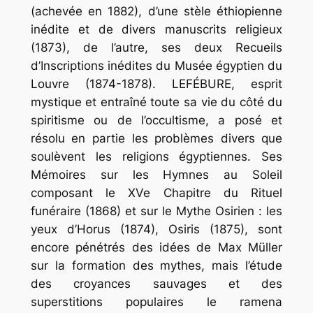
(achevée en 1882), d’une
stèle
éthiopienne
inédite
et
de
divers
manuscrits
religieux
(1873), de l’autre, ses deux
Recueils
d’Inscriptions
inédites
du
Musée
égyptien
du
Louvre
(1874-1878). LEFÉBURE, esprit
mystique et entraîné toute sa vie du côté du
spiritisme ou de l’occultisme, a posé et
résolu en partie les problèmes divers que
soulèvent les religions égyptiennes. Ses
Mémoires sur les
Hymnes
au
Soleil
composant
le
XVe
Chapitre
du
Rituel
funéraire
(1868) et sur le
Mythe
Osirien
:
les
yeux
d’Horus
(1874),
Osiris
(1875), sont
encore pénétrés des idées de Max Müller
sur la formation des mythes, mais l’étude
des croyances sauvages et des
superstitions populaires le ramena