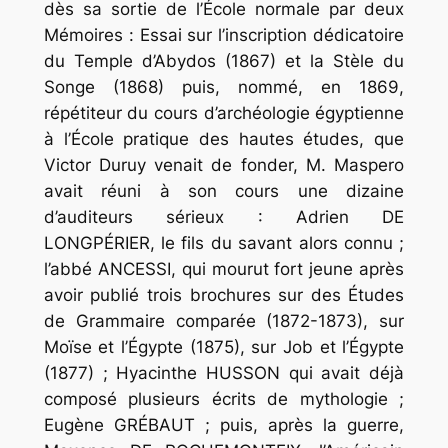
dès sa sortie de l’École normale par deux
Mémoires :
Essai
sur
l’inscription
dédicatoire
du
Temple
d’Abydos
(1867) et la
Stèle
du
Songe
(1868) puis, nommé, en 1869,
répétiteur du cours d’archéologie égyptienne
à l’École pratique des hautes études, que
Victor Duruy venait de fonder, M. Maspero
avait réuni à son cours une dizaine
d’auditeurs sérieux : Adrien DE
LONGPÉRIER, le fils du savant alors connu ;
l’abbé ANCESSI, qui mourut fort jeune après
avoir publié trois brochures sur des
Études
de
Grammaire
comparée
(1872-1873), sur
Moïse
et
l’Égypte
(1875), sur
Job
et
l’Égypte
(1877) ; Hyacinthe HUSSON qui avait déjà
composé plusieurs écrits de mythologie ;
Eugène GRÉBAUT ; puis, après la guerre,