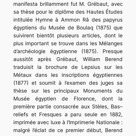
manifesta brillamment fut M. Grébaut, avec
sa thèse pour le diplôme des Hautes Études
intitulée
Hymne
à
Ammon
Râ
des
papyrus
égyptiens
du
Musée
de
Boulaq
(1875) que
suivirent bientôt plusieurs articles, dont le
plus important se trouve dans les
Mélanges
d’archéologie
égyptienne
(1875). Presque
aussitôt après Grébaut, William Berend
traduisit la brochure de Lepsius sur
les
Métaux
dans
les
inscriptions
égyptiennes
(1877) et soumit à l’examen des juges sa
thèse sur les principaux
Monuments
du
Musée
égyptien
de
Florence
, dont la
première partie consacrée aux
Stèles
,
Bas
–
reliefs
et
Fresques
a paru seule en 1882,
imprimée avec luxe à l’Imprimerie Nationale :
malgré l’éclat de ce premier début, Berend