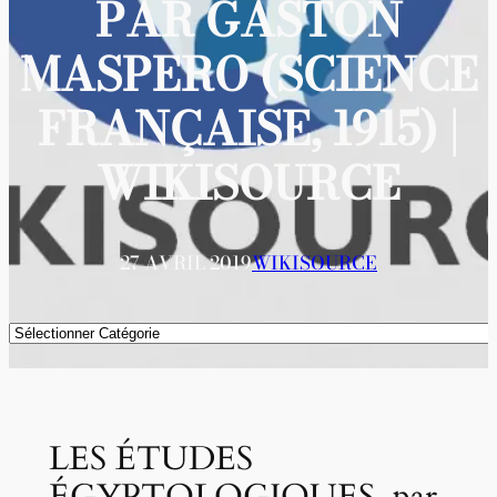
PAR GASTON
MASPERO (SCIENCE
FRANÇAISE, 1915) |
WIKISOURCE
27 AVRIL 2019
WIKISOURCE
Catégories
LES ÉTUDES
ÉGYPTOLOGIQUES, par