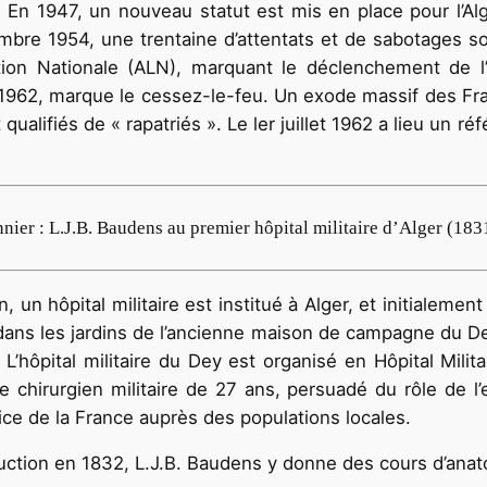
. En 1947, un nouveau statut est mis en place pour l’A
mbre 1954, une trentaine d’attentats et de sabotages 
ion Nationale (ALN), marquant le déclenchement de l’i
1962, marque le cessez-le-feu. Un exode massif des Franç
qualifiés de « rapatriés ». Le ler juillet 1962 a lieu un ré
nier : L.J.B. Baudens au premier hôpital militaire d’Alger (18
 un hôpital militaire est institué à Alger, et initialemen
lé dans les jardins de l’ancienne maison de campagne du 
L’hôpital militaire du Dey est organisé en Hôpital Militai
 chirurgien militaire de 27 ans, persuadé du rôle de l
trice de la France auprès des populations locales.
struction en 1832, L.J.B. Baudens y donne des cours d’ana