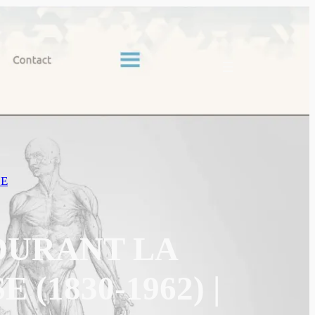
IE
DURANT LA
1830-1962) |