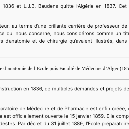
s 1836 et L.J.B. Baudens quitte l’Algérie en 1837. Cet 
, au terme d’une brillante carrière de professeur de cli
 ce qui nous concerne, nous considérons comme un titr
urs d’anatomie et de chirur­gie qu’avaient illustrés, da
re d’anatomie de l’Ecole puis Faculté de Médecine d’Alger (18
d’Instruction en 1836, de multiples demandes et projets 
aratoire de Médecine et de Pharmacie est enfin créée, c
 est officiellement ouverte le 15 janvier 1859. Elle com
stes. Par décret du 31 juillet 1889, l’Ecole préparatoir