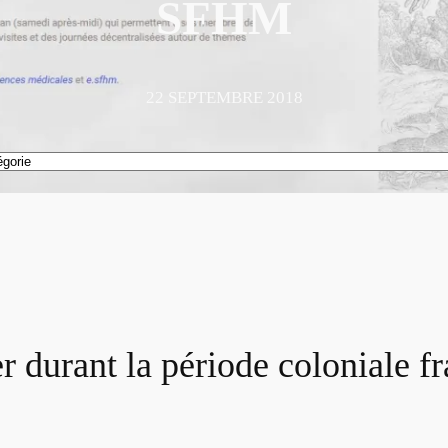
SFHM
22 SEPTEMBRE 2018
 durant la période coloniale f