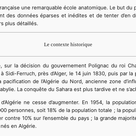
 française une remarquable école anato­mique. Le but du
nt des données éparses et inédites et de tenter d’en dr
rs plus détaillés.
Le contexte historique
te, sur la décision du gouvernement Polignac du roi Ch
Sidi-Ferruch, près d’Alger, le 14 juin 1830, puis par la p
 pacification de l’Algérie du Nord, ancienne zone d’inf
a Kabylie. La conquête du Sahara est plus tar­dive et ne s’
e d’Algérie ne cesse d’augmenter. En 1954, la populati
00 personnes, soit 18% de la population totale ; la pop
er contre 10% sur l’en­semble du pays ; la grande majorité
nés en Algérie.