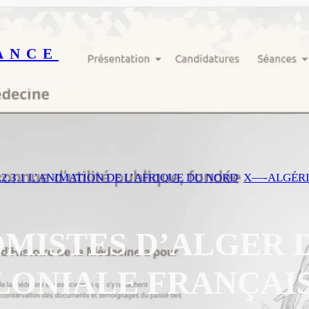
ANCE
yeux du monde
.2.3.1 L’ANIMATION DE L’AFRIQUE DU NORD
, 
X—-ALGÉR
OMISTES D’ALGER 
ONIALE FRANÇAISE (