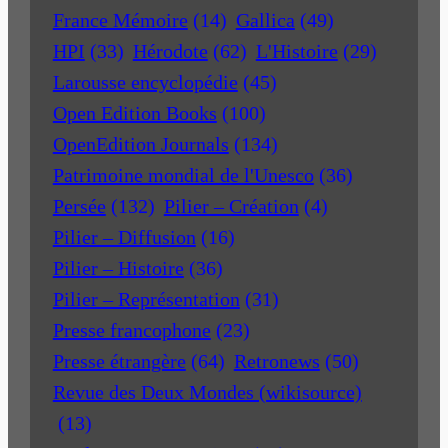
France Mémoire
(14)
Gallica
(49)
HPI
(33)
Hérodote
(62)
L'Histoire
(29)
Larousse encyclopédie
(45)
Open Edition Books
(100)
OpenEdition Journals
(134)
Patrimoine mondial de l'Unesco
(36)
Persée
(132)
Pilier – Création
(4)
Pilier – Diffusion
(16)
Pilier – Histoire
(36)
Pilier – Représentation
(31)
Presse francophone
(23)
Presse étrangère
(64)
Retronews
(50)
Revue des Deux Mondes (wikisource)
(13)