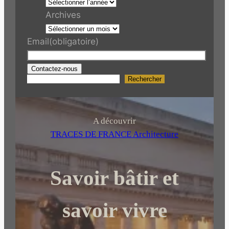
Archives
Email
(obligatoire)
Contactez-nous
Rechercher
R
e
c
h
A découvrir
e
TRACES DE FRANCE Architecture
r
c
Savoir bâtir et
h
e
r
savoir vivre