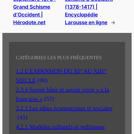
Grand Schisme
(1378-1417) |
d’Occident |
Encyclopédie
Hérodote.net
Larousse en ligne
→
CATÉGORIES LES PLUS FRÉQUENTES
1.2 L'EXPANSION DU XI° AU XIII°
SIECLE
(90)
2.3.4 Savoir bâtir et savoir vivre « à la
française »
(52)
3.2.1 Les idées économiques et sociales
(45)
4.2.1 Modèles culturels et politiques