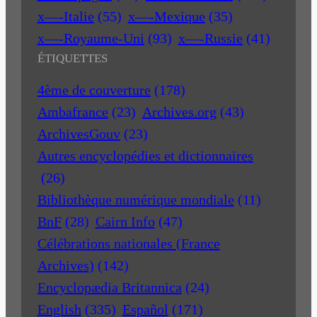
x—-Italie
(55)
x—-Mexique
(35)
x—-Royaume-Uni
(93)
x—-Russie
(41)
ÉTIQUETTES
4ème de couverture
(178)
Ambafrance
(23)
Archives.org
(43)
ArchivesGouv
(23)
Autres encyclopédies et dictionnaires
(26)
Bibliothèque numérique mondiale
(11)
BnF
(28)
Cairn Info
(47)
Célébrations nationales (France
Archives)
(142)
Encyclopædia Britannica
(24)
English
(335)
Español
(171)