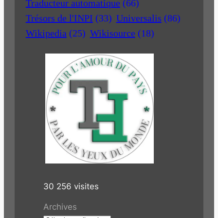
Traducteur automatique
(66)
Trésors de l'INPI
(33)
Universalis
(86)
Wikipedia
(25)
Wikisource
(18)
30 256 visites
Archives