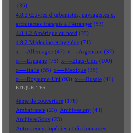
(35)
4.8.3 Œuvres d’urbanistes, paysagistes et
architectes français à l’étranger
(53)
4.8.4.2 Amérique du nord
(35)
4.9.2 Médecine et hygiène
(71)
x—-Allemagne
(47)
x—-Argentine
(37)
x—-Espagne
(76)
x—-Etats-Unis
(100)
x—-Italie
(55)
x—-Mexique
(35)
x—-Royaume-Uni
(93)
x—-Russie
(41)
ÉTIQUETTES
4ème de couverture
(178)
Ambafrance
(23)
Archives.org
(43)
ArchivesGouv
(23)
Autres encyclopédies et dictionnaires