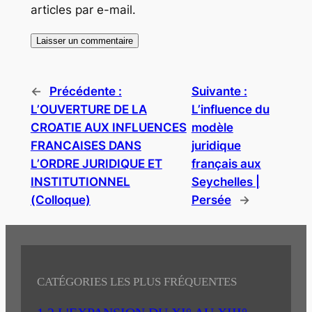
articles par e-mail.
←
Précédente :
Suivante :
L’OUVERTURE DE LA
L’influence du
CROATIE AUX INFLUENCES
modèle
FRANCAISES DANS
juridique
L’ORDRE JURIDIQUE ET
français aux
INSTITUTIONNEL
Seychelles |
(Colloque)
Persée
→
CATÉGORIES LES PLUS FRÉQUENTES