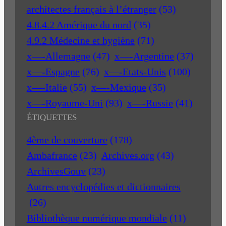
architectes français à l’étranger
(53)
4.8.4.2 Amérique du nord
(35)
4.9.2 Médecine et hygiène
(71)
x—-Allemagne
(47)
x—-Argentine
(37)
x—-Espagne
(76)
x—-Etats-Unis
(100)
x—-Italie
(55)
x—-Mexique
(35)
x—-Royaume-Uni
(93)
x—-Russie
(41)
ÉTIQUETTES
4ème de couverture
(178)
Ambafrance
(23)
Archives.org
(43)
ArchivesGouv
(23)
Autres encyclopédies et dictionnaires
(26)
Bibliothèque numérique mondiale
(11)