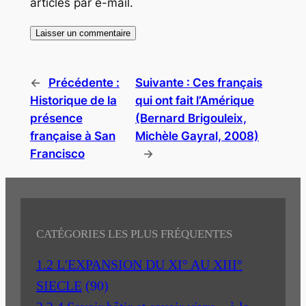
articles par e-mail.
←
Précédente :
Suivante :
Ces français
Historique de la
qui ont fait l’Amérique
présence
(Bernard Brigouleix,
française à San
Michèle Gayral, 2008)
Francisco
→
CATÉGORIES LES PLUS FRÉQUENTES
1.2 L'EXPANSION DU XI° AU XIII°
SIECLE
(90)