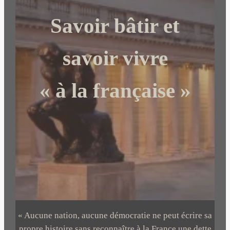
c
Savoir bâtir et
h
e
r
savoir vivre
« à la française »
« Aucune nation, aucune démocratie ne peut écrire sa
propre histoire sans reconnaître à la France une dette