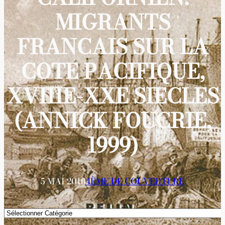
MIGRANTS
FRANCAIS SUR LA
COTE PACIFIQUE,
XVIIIE-XXE SIECLES
(ANNICK FOUCRIE,
1999)
5 MAI 2018
4ÈME DE COUVERTURE
Catégories