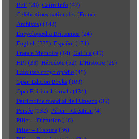
BnF
(28)
Cairn Info
(47)
Célébrations nationales (France
Archives)
(142)
Encyclopædia Britannica
(24)
English
(335)
Español
(171)
France Mémoire
(14)
Gallica
(49)
HPI
(33)
Hérodote
(62)
L'Histoire
(29)
Larousse encyclopédie
(45)
Open Edition Books
(100)
OpenEdition Journals
(134)
Patrimoine mondial de l'Unesco
(36)
Persée
(132)
Pilier – Création
(4)
Pilier – Diffusion
(16)
Pilier – Histoire
(36)