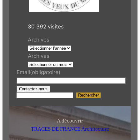
30 392 visites
Archives
Archives
Email
(obligatoire)
Contactez-nous
Rechercher
R
e
c
h
A découvrir
e
TRACES DE FRANCE Architecture
r