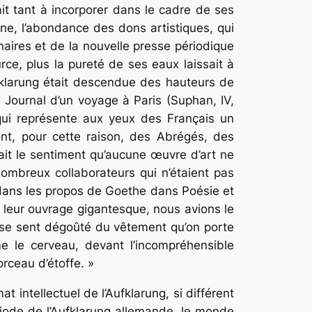
ait tant à incorporer dans le cadre de ses
e, l’abondance des dons artistiques, qui
naires et de la nouvelle presse périodique
urce, plus la pureté de ses eaux laissait à
ufklarung était descendue des hauteurs de
n Journal d’un voyage à Paris (Suphan, IV,
qui représente aux yeux des Français un
ont, pour cette raison, des Abrégés, des
vait le sentiment qu’aucune œuvre d’art ne
nombreux collaborateurs qui n’étaient pas
t dans les propos de Goethe dans Poésie et
leur ouvrage gigantesque, nous avions le
 se sent dégoûté du vêtement qu’on porte
e le cerveau, devant l’incompréhensible
orceau d’étoffe. »
 intellectuel de l’Aufklarung, si différent
riode de l’Aufklarung allemande, le monde