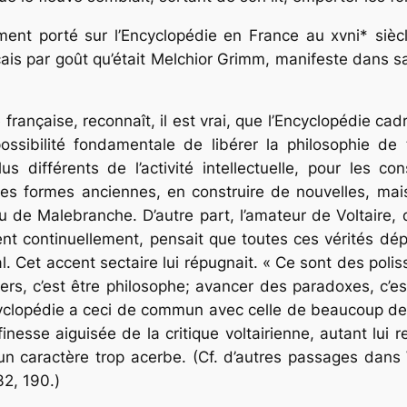
ent porté sur l’Encyclopédie en France au xvni* siècle 
ais par goût qu’était Melchior Grimm, manifeste dans s
e française, reconnaît, il est vrai, que l’Encyclopédie c
possibilité fondamentale de libérer la philosophie de
 différents de l’activité intellectuelle, pour les cons
es formes anciennes, en construire de nouvelles, mais
 de Malebranche. D’autre part, l’amateur de Voltaire, 
ient continuellement, pensait que toutes ces vérités dép
 Cet accent sectaire lui répugnait. « Ce sont des poliss
ers, c’est être philosophe; avancer des paradoxes, c’e
ncyclopédie a ceci de commun avec celle de beaucoup de F
 finesse aiguisée de la critique voltairienne, autant lui 
it un caractère trop acerbe. (Cf. d’autres passages dan
2, 190.)