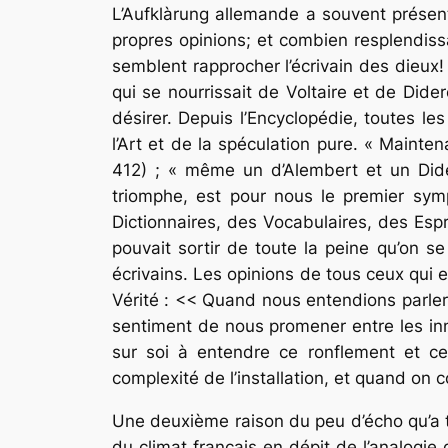
L’Aufklàrung allemande a souvent présenté
propres opinions; et combien resplendis
semblent rapprocher l’écrivain des dieux!
qui se nourrissait de Voltaire et de Dider
désirer. Depuis l’Encyclopédie, toutes l
l’Art et de la spéculation pure. « Mainte
412) ; « même un d’Alembert et un Dide
triomphe, est pour nous le premier symp
Dictionnaires, des Vocabulaires, des Espr
pouvait sortir de toute la peine qu’on s
écrivains. Les opinions de tous ceux qui 
Vérité : << Quand nous entendions parle
sentiment de nous promener entre les in
sur soi à entendre ce ronflement et ce
complexité de l’installation, et quand on 
Une deuxième raison du peu d’écho qu’a tro
du climat français en dépit de l’analogi