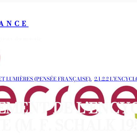
RANCE
s yeux du monde
 ET LUMIÈRES (PENSÉE FRANÇAISE).
, 
2.1.2.2 L’ENCYC
MENT DE L’ENCY
(M. F. SCHALK 195