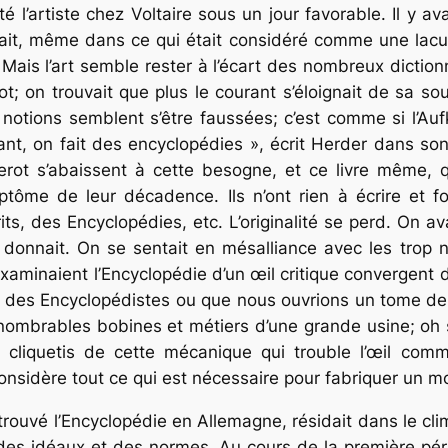
 l’artiste chez Voltaire sous un jour favorable. Il y av
sait, même dans ce qui était considéré comme une lacun
 Mais l’art semble rester à l’écart des nombreux diction
ot; on trouvait que plus le courant s’éloignait de sa so
es notions semblent s’être faussées; c’est comme si l’A
nant, on fait des encyclopédies », écrit Herder dans so
rot s’abaissent à cette besogne, et ce livre même, 
tôme de leur décadence. Ils n’ont rien à écrire et f
its, des Encyclopédies, etc. L’originalité se perd. On a
e donnait. On se sentait en mésalliance avec les trop 
examinaient l’Encyclopédie d’un œil critique convergen
r des Encyclopédistes ou que nous ouvrions un tome de 
nombrables bobines et métiers d’une grande usine; oh
 cliquetis de cette mécanique qui trouble l’œil comm
considère tout ce qui est nécessaire pour fabriquer un m
uvé l’Encyclopédie en Allemagne, résidait dans le climat
e des idéaux et des normes. Au cours de la première pé