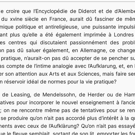
e croire que l’Encyclopédie de Diderot et de d’Alembe
du xvine siècle en France, aurait dû fasciner de mêm
ique politique et antireligieuse, une puissante impuls
tant plus qu’elle a été également imprimée à Londres e
 des centres qui discutaient passionnément des prob
t-on pas dû saluer également, en Allemagne, ce chang
pratique, n’aurait-on pas dû accepter de se pencher s
as compte de l’intime analogie avec l’Aufklarung, et, en 
ver son attention aux Arts et aux Sciences, mais faire ser
un réservoir idéal de normes pour la vie pratique?
, de Leasing, de Mendelssohn, de Herder ou de Hama
tatives pour incorporer le nouvel enseignement à l’anci
; on ne rencontre même pas de tentatives pour se ren
 produire qu’on n’ait pas accordé plus d’intérêt à la qu
ents avec ceux de l’Aufklàrung? Qu’on n’ait pas essay
e le fleuve semblait, sortant de son lit, emporter les f