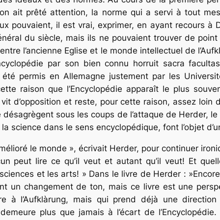
 on ait prêté attention, la norme qui a servi à tout me
eux pouvaient, il est vrai, exprimer, en ayant recours à
néral du siècle, mais ils ne pouvaient trouver de poin
entre l’ancienne Eglise et le monde intellectuel de l’Auf
ncyclopédie par son bien connu
horruit sacra facultas
été permis en Allemagne justement par les Universités
cette raison que l’Encyclopédie apparaît le plus souv
vit d’opposition et reste, pour cette raison, assez loi
se désagrègent sous les coups de l’attaque de Herder, le 
 la science dans le sens encyclopédique, font l’objet d’u
élioré le monde », écrivait Herder, pour continuer ironi
 peut lire ce qu’il veut et autant qu’il veut! Et quel
sciences et les arts! » Dans le livre de Herder : »Encore
nt un changement de ton, mais ce livre est une pers
e à l’Aufklàrung, mais qui prend déjà une direction 
 demeure plus que jamais à l’écart de l’Encyclopédie