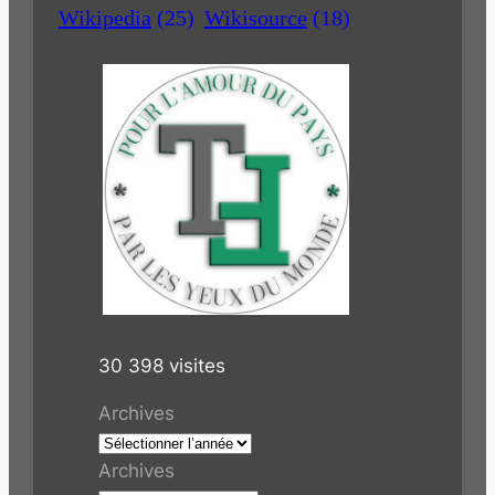
Wikipedia
(25)
Wikisource
(18)
30 398 visites
Archives
Archives