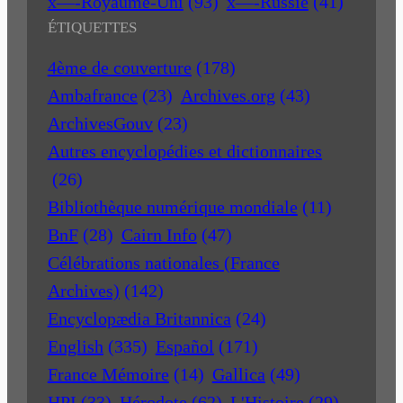
x—-Royaume-Uni
(93)
x—-Russie
(41)
ÉTIQUETTES
4ème de couverture
(178)
Ambafrance
(23)
Archives.org
(43)
ArchivesGouv
(23)
Autres encyclopédies et dictionnaires
(26)
Bibliothèque numérique mondiale
(11)
BnF
(28)
Cairn Info
(47)
Célébrations nationales (France
Archives)
(142)
Encyclopædia Britannica
(24)
English
(335)
Español
(171)
France Mémoire
(14)
Gallica
(49)
HPI
(33)
Hérodote
(62)
L'Histoire
(29)