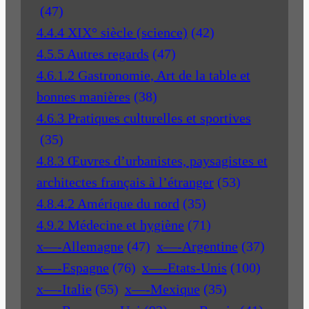
(47)
4.4.4 XIX° siècle (science)
(42)
4.5.5 Autres regards
(47)
4.6.1.2 Gastronomie, Art de la table et
bonnes manières
(38)
4.6.3 Pratiques culturelles et sportives
(35)
4.8.3 Œuvres d’urbanistes, paysagistes et
architectes français à l’étranger
(53)
4.8.4.2 Amérique du nord
(35)
4.9.2 Médecine et hygiène
(71)
x—-Allemagne
(47)
x—-Argentine
(37)
x—-Espagne
(76)
x—-Etats-Unis
(100)
x—-Italie
(55)
x—-Mexique
(35)