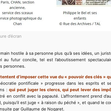
ure d’écran
omain hostile à sa personne plus qu’à ses idées, un jurist
au futur concile, tel est l’aboutissement spectaculai
es personnes.
s tentent d’imposer cette vue du « pouvoir des clés » q
éocratie pontificale » progresse dans les esprits et se
ons :
qui peut juger les clercs, qui peut lever des impô
entré en conflit avec la papauté. L’affrontement prend d
, puisqu’il est juge « à raison du péché », et quand le c
ensuite par Guillaume de Nogaret.