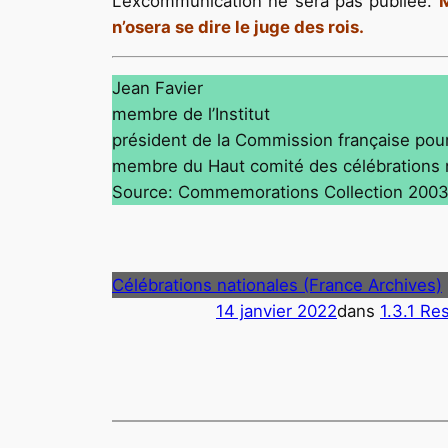
L’excommunication ne sera pas publiée.
M
n’osera se dire le juge des rois.
Jean Favier
membre de l’Institut
président de la Commission française po
membre du Haut comité des célébrations 
Source: Commemorations Collection 200
Célébrations nationales (France Archives)
14 janvier 2022
dans
1.3.1 Re