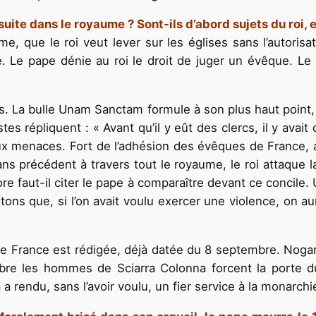
suite dans le royaume ? Sont-ils d’abord sujets du roi, e
e, que le roi veut lever sur les églises sans l’autorisa
. Le pape dénie au roi le droit de juger un évêque. Le r
es. La bulle Unam Sanctam formule à son plus haut point, e
s répliquent : « Avant qu’il y eût des clercs, il y avait d
x menaces. Fort de l’adhésion des évêques de France, a
 précédent à travers tout le royaume, le roi attaque la
ore faut-il citer le pape à comparaître devant ce concile. 
Notons que, si l’on avait voulu exercer une violence, on
e France est rédigée, déjà datée du 8 septembre. Nogare
re les hommes de Sciarra Colonna forcent la porte du p
 rendu, sans l’avoir voulu, un fier service à la monarchi