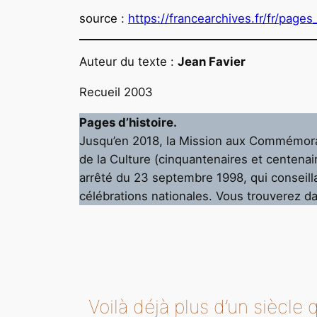
source
:
https://francearchives.fr/fr/page
Auteur du texte :
Jean Favier
Recueil 2003
Pages d’histoire.
Jusqu’en 2018, la Mission aux Commémorat
de la Culture (cinquantenaires et centenai
arrêté du 23 septembre 1998, qui conseillai
célébrations nationales. Vous trouverez d
Voilà déjà plus d’un siècle