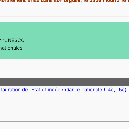
oralement brisé dans son orgueil, le pape mourra le 1
ur l’UNESCO
nationales
3
stauration de l’Etat et indépendance nationale (14è, 15è)