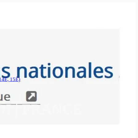
4È, 15È)
OI | FRANCE