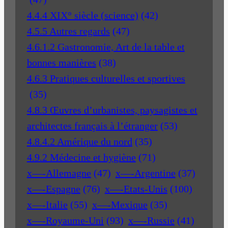
4.4.4 XIX° siècle (science)
(42)
4.5.5 Autres regards
(47)
4.6.1.2 Gastronomie, Art de la table et
bonnes manières
(38)
4.6.3 Pratiques culturelles et sportives
(35)
4.8.3 Œuvres d’urbanistes, paysagistes et
architectes français à l’étranger
(53)
4.8.4.2 Amérique du nord
(35)
4.9.2 Médecine et hygiène
(71)
x—-Allemagne
(47)
x—-Argentine
(37)
x—-Espagne
(76)
x—-Etats-Unis
(100)
x—-Italie
(55)
x—-Mexique
(35)
x—-Royaume-Uni
(93)
x—-Russie
(41)