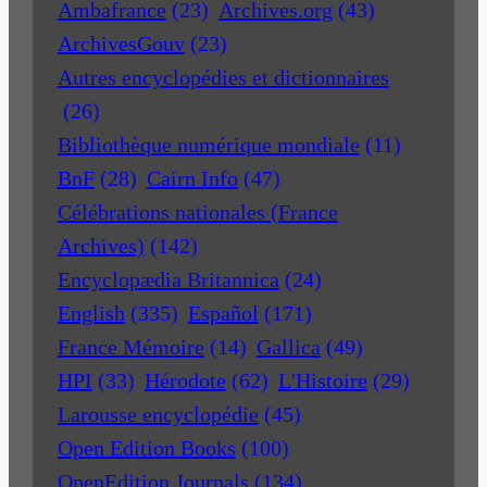
Ambafrance
(23)
Archives.org
(43)
ArchivesGouv
(23)
Autres encyclopédies et dictionnaires
(26)
Bibliothèque numérique mondiale
(11)
BnF
(28)
Cairn Info
(47)
Célébrations nationales (France
Archives)
(142)
Encyclopædia Britannica
(24)
English
(335)
Español
(171)
France Mémoire
(14)
Gallica
(49)
HPI
(33)
Hérodote
(62)
L'Histoire
(29)
Larousse encyclopédie
(45)
Open Edition Books
(100)
OpenEdition Journals
(134)