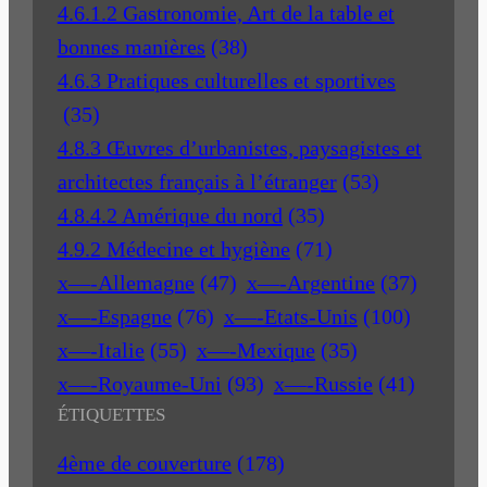
4.6.1.2 Gastronomie, Art de la table et
bonnes manières
(38)
4.6.3 Pratiques culturelles et sportives
(35)
4.8.3 Œuvres d’urbanistes, paysagistes et
architectes français à l’étranger
(53)
4.8.4.2 Amérique du nord
(35)
4.9.2 Médecine et hygiène
(71)
x—-Allemagne
(47)
x—-Argentine
(37)
x—-Espagne
(76)
x—-Etats-Unis
(100)
x—-Italie
(55)
x—-Mexique
(35)
x—-Royaume-Uni
(93)
x—-Russie
(41)
ÉTIQUETTES
4ème de couverture
(178)