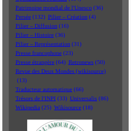
Patrimoine mondial de l'Unesco
(36)
Persée
(132)
Pilier – Création
(4)
Pilier – Diffusion
(16)
Pilier – Histoire
(36)
Pilier – Représentation
(31)
Presse francophone
(23)
Presse étrangère
(64)
Retronews
(50)
Revue des Deux Mondes (wikisource)
(13)
Traducteur automatique
(66)
Trésors de l'INPI
(33)
Universalis
(86)
Wikipedia
(25)
Wikisource
(18)