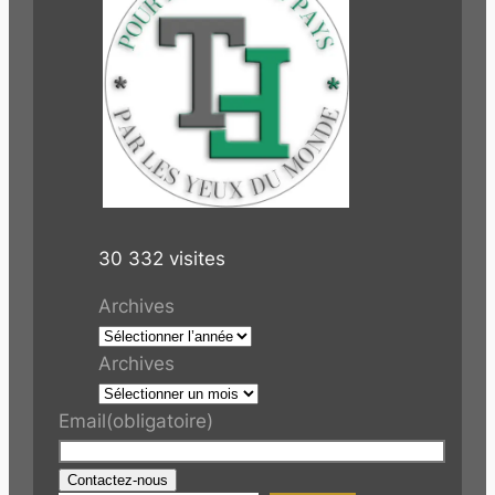
30 332 visites
Archives
Archives
Email
(obligatoire)
Contactez-nous