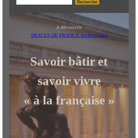
Rechercher
R
e
c
h
A découvrir
e
TRACES DE FRANCE Architecture
r
c
Savoir bâtir et
h
e
r
savoir vivre
« à la française »