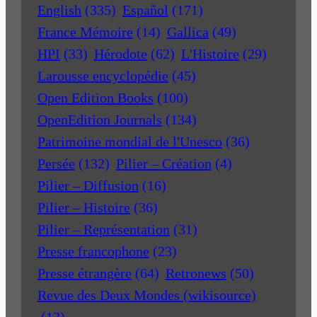
English
(335)
Español
(171)
France Mémoire
(14)
Gallica
(49)
HPI
(33)
Hérodote
(62)
L'Histoire
(29)
Larousse encyclopédie
(45)
Open Edition Books
(100)
OpenEdition Journals
(134)
Patrimoine mondial de l'Unesco
(36)
Persée
(132)
Pilier – Création
(4)
Pilier – Diffusion
(16)
Pilier – Histoire
(36)
Pilier – Représentation
(31)
Presse francophone
(23)
Presse étrangère
(64)
Retronews
(50)
Revue des Deux Mondes (wikisource)
(13)