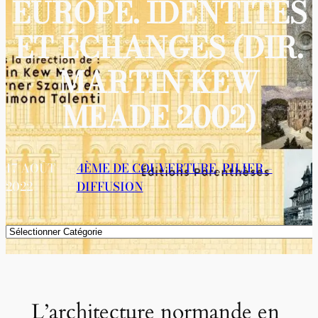
EUROPE. IDENTITÉS
ET ÉCHANGES (DIR.
MARTIN KEW
MEADE 2002)
17 AOÛT
4ÈME DE COUVERTURE
, 
PILIER –
2022
DIFFUSION
Catégories
L’architecture normande en