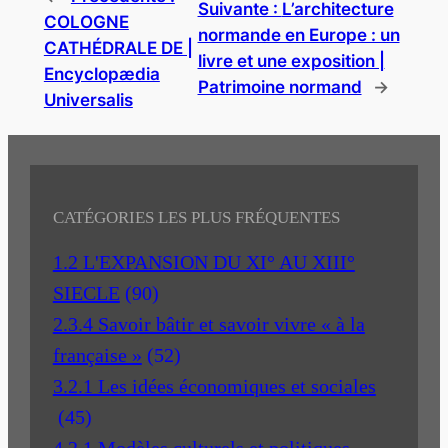
Suivante :
L’architecture
COLOGNE
normande en Europe : un
CATHÉDRALE DE |
livre et une exposition |
Encyclopædia
Patrimoine normand
→
Universalis
CATÉGORIES LES PLUS FRÉQUENTES
1.2 L'EXPANSION DU XI° AU XIII°
SIECLE
(90)
2.3.4 Savoir bâtir et savoir vivre « à la
française »
(52)
3.2.1 Les idées économiques et sociales
(45)
4.2.1 Modèles culturels et politiques