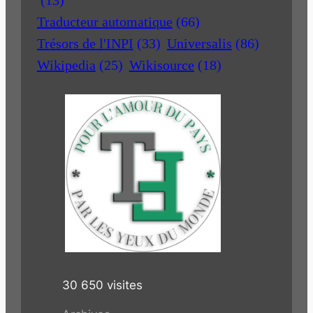
Traducteur automatique
(66)
Trésors de l'INPI
(33)
Universalis
(86)
Wikipedia
(25)
Wikisource
(18)
30 650 visites