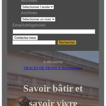
Archives
Archives
Email
(obligatoire)
Contactez-nous
Rechercher
R
e
c
h
A découvrir
e
TRACES DE FRANCE Architecture
r
c
Savoir bâtir et
h
e
r
savoir vivre