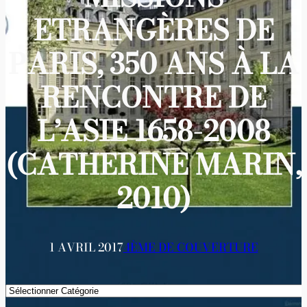
ETRANGÈRES DE
PARIS, 350 ANS À LA
RENCONTRE DE
L’ASIE 1658-2008
(CATHERINE MARIN,
2010)
1 AVRIL 2017
4ÈME DE COUVERTURE
Catégories