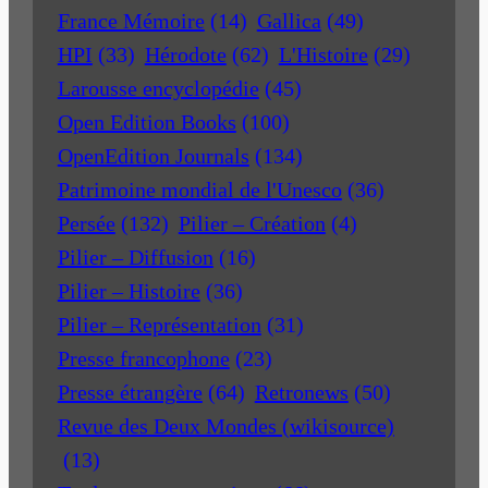
France Mémoire
(14)
Gallica
(49)
HPI
(33)
Hérodote
(62)
L'Histoire
(29)
Larousse encyclopédie
(45)
Open Edition Books
(100)
OpenEdition Journals
(134)
Patrimoine mondial de l'Unesco
(36)
Persée
(132)
Pilier – Création
(4)
Pilier – Diffusion
(16)
Pilier – Histoire
(36)
Pilier – Représentation
(31)
Presse francophone
(23)
Presse étrangère
(64)
Retronews
(50)
Revue des Deux Mondes (wikisource)
(13)