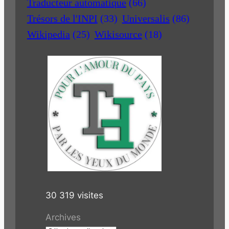
Traducteur automatique
(66)
Trésors de l'INPI
(33)
Universalis
(86)
Wikipedia
(25)
Wikisource
(18)
30 319 visites
Archives