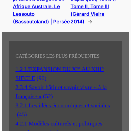
Afrique Australe. Le
Tome II, Tome III
Lessouto
(Gérard Vieira
(Bassoutoland) | Persée
2014)
→
CATÉGORIES LES PLUS FRÉQUENTES
1.2 L'EXPANSION DU XI° AU XIII°
SIECLE
(90)
2.3.4 Savoir bâtir et savoir vivre « à la
française »
(52)
3.2.1 Les idées économiques et sociales
(45)
4.2.1 Modèles culturels et politiques