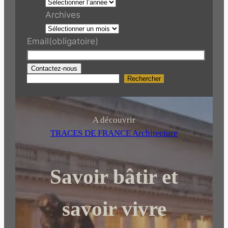
Archives
Email
(obligatoire)
Contactez-nous
Rechercher
R
e
c
h
A découvrir
e
TRACES DE FRANCE Architecture
r
c
Savoir bâtir et
h
e
r
savoir vivre