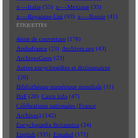
x—-Italie
(55)
x—-Mexique
(35)
x—-Royaume-Uni
(93)
x—-Russie
(41)
ÉTIQUETTES
4ème de couverture
(178)
Ambafrance
(23)
Archives.org
(43)
ArchivesGouv
(23)
Autres encyclopédies et dictionnaires
(26)
Bibliothèque numérique mondiale
(11)
BnF
(28)
Cairn Info
(47)
Célébrations nationales (France
Archives)
(142)
Encyclopædia Britannica
(24)
English
(335)
Español
(171)