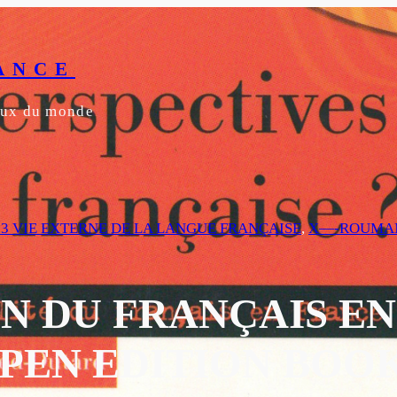
ANCE
yeux du monde
3.3 VIE EXTERNE DE LA LANGUE FRANÇAISE
, 
X—-ROUMA
ON DU FRANÇAIS EN
PEN EDITION BOO