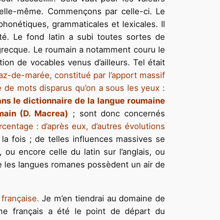
e elle-même. Commençons par celle-ci. Le
phonétiques, grammaticales et lexicales. Il
té. Le fond latin a subi toutes sortes de
 grecque. Le roumain a notamment couru le
on de vocables venus d’ailleurs. Tel était
az-de-marée, constitué par l’apport massif
re de mots disparus qu’on a sous les yeux :
ns le dictionnaire de la langue roumaine
main (D. Macrea)
; sont donc concernés
rcentage : d’après eux, d’autres évolutions
à la fois ; de telles influences massives se
ou encore celle du latin sur l’anglais, ou
ue les langues romanes possèdent un air de
 française.
Je m’en tiendrai au domaine de
sme français a été le point de départ du