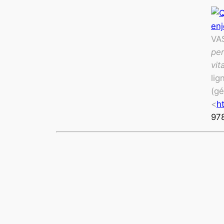
VAS
per
vit
lig
(gé
<
h
97