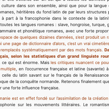
 la culture dans son ensemble, ainsi que pour la langu
manes, héritières du fond latin de par leurs structures 
à part à la francophonie dans le contexte de la latini
outes les langues romanes : slave, hongroise, turque,
ammaire et phonétique romanes, avec une forte proporti
espace de quelques dizaines d’années, s’est produit un r
i une page de dictionnaire d’alors, c’est un vrai cimetiè
t, remplacés systématiquement par des mots français.
Da
ais, selon les statistiques d’un grand linguiste rou
s, ce qui est énorme. Mais
les critiques nuancent ce pou
 multiple
, en l’occurrence française et latine (savante) 
elle du latin savant sur le français de la Renaissance, 
l’époque de la conquête normande. Retenons finalement q
r une forte influence française.
nie est en effet fondé sur l’assimilation de la création
rancophonie sur les mouvements littéraires. Le romanti