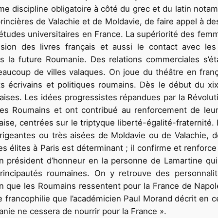
me discipline obligatoire à côté du grec et du latin not
 princières de Valachie et de Moldavie, de faire appel à de
s études universitaires en France. La supériorité des femm
fusion des livres français et aussi le contact avec les
s la future Roumanie. Des relations commerciales s’é
coup de villes valaques. On joue du théâtre en frança
ts écrivains et politiques roumains. Dès le début du xix
çaises. Les idées progressistes répandues par la Révol
es Roumains et ont contribué au renforcement de leur 
aise, centrées sur le triptyque liberté-égalité-fraternité.
rigeantes ou très aisées de Moldavie ou de Valachie, 
es élites à Paris est déterminant ; il confirme et renforce
on président d’honneur en la personne de Lamartine qu
rincipautés roumaines. On y retrouve des personnalit
an que les Roumains ressentent pour la France de Napoléo
francophilie que l’académicien Paul Morand décrit en ce
ie ne cessera de nourrir pour la France ».