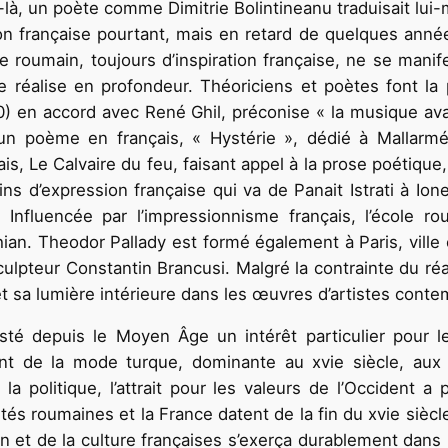
là, un poète comme Dimitrie Bolintineanu traduisait l
ation française pourtant, mais en retard de quelques ann
roumain, toujours d’inspiration française, ne se manife
n se réalise en profondeur. Théoriciens et poètes font l
n accord avec René Ghil, préconise « la musique avant
 un poème en français, « Hystérie », dédié à Mallarm
nçais, Le Calvaire du feu, faisant appel à la prose poétiq
ins d’expression française qui va de Panait Istrati à Io
e. Influencée par l’impressionnisme français, l’école
an. Theodor Pallady est formé également à Paris, ville o
sculpteur Constantin Brancusi. Malgré la contrainte du ré
 sa lumière intérieure dans les œuvres d’artistes conte
té depuis le Moyen Âge un intérêt particulier pour l
nt de la mode turque, dominante au xvie siècle, aux v
 la politique, l’attrait pour les valeurs de l’Occident 
és roumaines et la France datent de la fin du xvie siècle
ion et de la culture françaises s’exerça durablement dans l