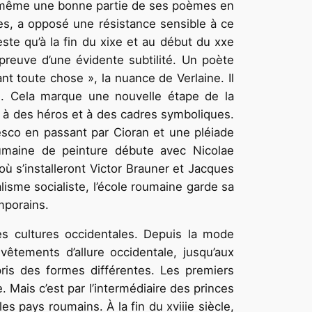
ui-même une bonne partie de ses poèmes en
ées, a opposé une résistance sensible à ce
ste qu’à la fin du xixe et au début du xxe
a preuve d’une évidente subtilité. Un poète
 toute chose », la nuance de Verlaine. Il
é. Cela marque une nouvelle étape de la
ue, à des héros et à des cadres symboliques.
nesco en passant par Cioran et une pléiade
 roumaine de peinture débute avec Nicolae
ù s’installeront Victor Brauner et Jacques
alisme socialiste, l’école roumaine garde sa
mporains.
es cultures occidentales. Depuis la mode
êtements d’allure occidentale, jusqu’aux
a pris des formes différentes. Les premiers
. Mais c’est par l’intermédiaire des princes
es pays roumains. À la fin du xviiie siècle,