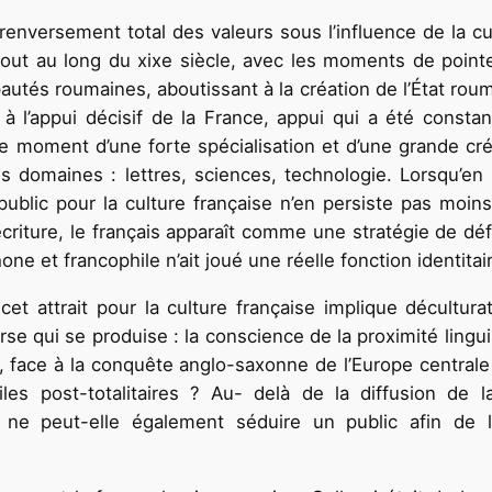
nversement total des valeurs sous l’influence de la cu
ut au long du xixe siècle, avec les moments de pointe
pautés roumaines, aboutissant à la création de l’État ro
e à l’appui décisif de la France, appui qui a été con
le moment d’une forte spécialisation et d’une grande cré
les domaines : lettres, sciences, technologie. Lorsqu’
 public pour la culture française n’en persiste pas moin
d’écriture, le français apparaît comme une stratégie de 
hone et francophile n’ait joué une réelle fonction identit
t attrait pour la culture française implique décultura
 qui se produise : la conscience de la proximité linguis
, face à la conquête anglo-saxonne de l’Europe centrale e
les post-totalitaires ? Au- delà de la diffusion de l
, ne peut-elle également séduire un public afin de l