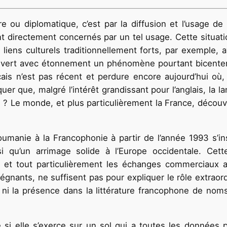
re ou diplomatique, c’est par la diffusion et l’usage d
directement concernés par un tel usage. Cette situation e
liens culturels traditionnellement forts, par exemple,
vert avec étonnement un phénomène pourtant bicentena
nçais n’est pas récent et perdure encore aujourd’hui où,
er que, malgré l’intérêt grandissant pour l’anglais, la 
? Le monde, et plus particulièrement la France, découv
oumanie à la Francophonie à partir de l’année 1993 s’in
i qu’un arrimage solide à l’Europe occidentale. Cet
et tout particulièrement les échanges commerciaux 
égnants, ne suffisent pas pour expliquer le rôle extraord
, ni la présence dans la littérature francophone de nom
 si elle s’exerce sur un sol qui a toutes les données po