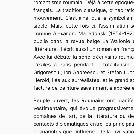
romantisme roumain. Déjà à cette époque-
français. La tradition classique, d’inspir
mouvement. C’est ainsi que le symbolisme 
siècle. Mais, cette fois-ci, l’assimilatio
comme Alexandru Macedonski (1854-1920) e
publie dans la revue belge La Wallonie
littérature. Il écrit aussi un roman en fra
Avec lui débute la série d’écrivains rouma
d’exilés à Paris pendant le totalitarism
Grigorescu ; Ion Andreescu et Stefan Luchi
Herold, liés aux surréalistes, et le grand 
facture de peinture savamment élaborée et
Peuple ouvert, les Roumains ont manifes
vestimentaire, qui évolue progressiveme
domaines de l’art, de la littérature ou de
contacts diplomatiques entre les principaut
phanariotes que l’influence de la civilisat