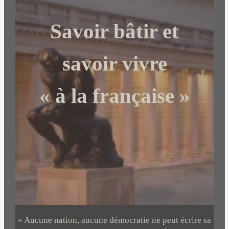
r
c
Savoir bâtir et
h
e
r
savoir vivre
« à la française »
« Aucune nation, aucune démocratie ne peut écrire sa