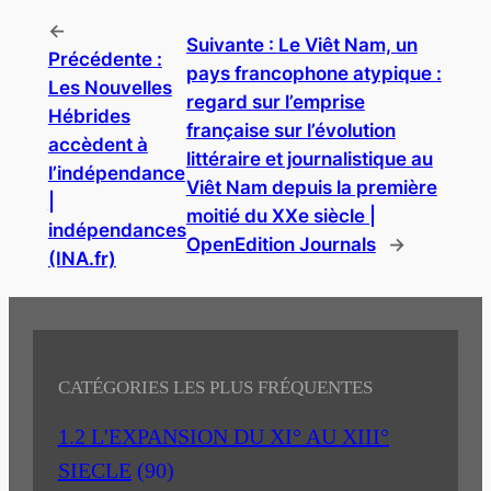
←
Suivante :
Le Viêt Nam, un
Précédente :
pays francophone atypique :
Les Nouvelles
regard sur l’emprise
Hébrides
française sur l’évolution
accèdent à
littéraire et journalistique au
l’indépendance
Viêt Nam depuis la première
|
moitié du XXe siècle |
indépendances
OpenEdition Journals
→
(INA.fr)
CATÉGORIES LES PLUS FRÉQUENTES
1.2 L'EXPANSION DU XI° AU XIII°
SIECLE
(90)