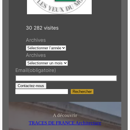
30 282 visites
Archives
Archives
Email
(obligatoire)
Contactez-nous
Rechercher
R
e
c
h
A découvrir
e
TRACES DE FRANCE Architecture