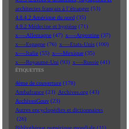
architectes français à l’étranger
(53)
4.8.4.2 Amérique du nord
(35)
4.9.2 Médecine et hygiène
(71)
x—-Allemagne
(47)
x—-Argentine
(37)
x—-Espagne
(76)
x—-Etats-Unis
(100)
x—-Italie
(55)
x—-Mexique
(35)
x—-Royaume-Uni
(93)
x—-Russie
(41)
ÉTIQUETTES
4ème de couverture
(178)
Ambafrance
(23)
Archives.org
(43)
ArchivesGouv
(23)
Autres encyclopédies et dictionnaires
(26)
Bibliothèque numérique mondiale
(11)