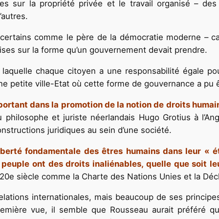
es sur la propriété privée et le travail organisé – de
’autres.
certains comme le père de la démocratie moderne – car 
cises sur la forme qu’un gouvernement devait prendre.
 laquelle chaque citoyen a une responsabilité égale pour
e petite ville-Etat où cette forme de gouvernance a pu ê
ortant dans la promotion de la notion de droits humain
u philosophe et juriste néerlandais Hugo Grotius à l’An
structions juridiques au sein d’une société.
liberté fondamentale des êtres humains dans leur « ét
euple ont des droits inaliénables, quelle que soit le
20e siècle comme la Charte des Nations Unies et la Décl
elations internationales, mais beaucoup de ses principe
ière vue, il semble que Rousseau aurait préféré que 