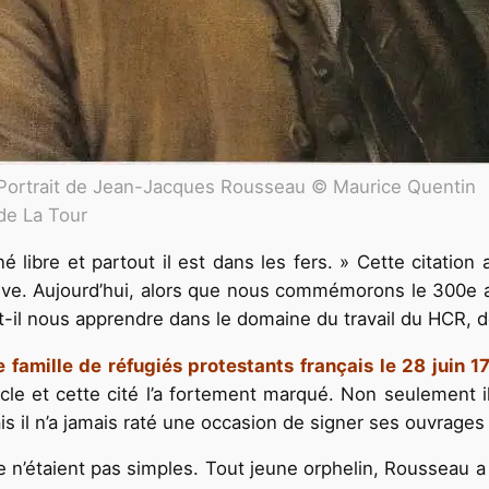
Portrait de Jean-Jacques Rousseau © Maurice Quentin
de La Tour
libre et partout il est dans les fers. » Cette citatio
ève. Aujourd’hui, alors que nous commémorons le 300e a
t-il nous apprendre dans le domaine du travail du HCR, d
amille de réfugiés protestants français le 28 juin 17
cle et cette cité l’a fortement marqué. Non seulement 
ais il n’a jamais raté une occasion de signer ses ouvrage
ale n’étaient pas simples. Tout jeune orphelin, Rousseau