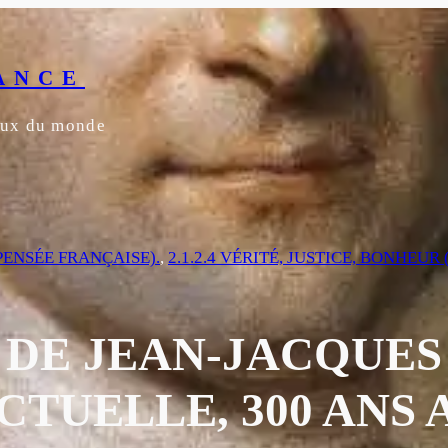
ANCE
yeux du monde
(PENSÉE FRANÇAISE).
, 
2.1.2.4 VÉRITÉ, JUSTICE, BONHEU
 DE JEAN-JACQUE
CTUELLE, 300 ANS 