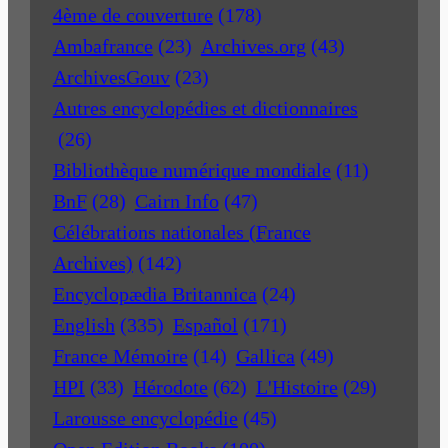
4ème de couverture
(178)
Ambafrance
(23)
Archives.org
(43)
ArchivesGouv
(23)
Autres encyclopédies et dictionnaires
(26)
Bibliothèque numérique mondiale
(11)
BnF
(28)
Cairn Info
(47)
Célébrations nationales (France
Archives)
(142)
Encyclopædia Britannica
(24)
English
(335)
Español
(171)
France Mémoire
(14)
Gallica
(49)
HPI
(33)
Hérodote
(62)
L'Histoire
(29)
Larousse encyclopédie
(45)