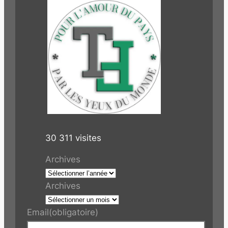
30 311 visites
Archives
Archives
Email
(obligatoire)