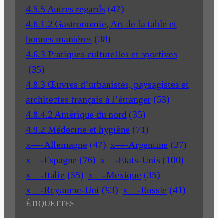
4.5.5 Autres regards
(47)
4.6.1.2 Gastronomie, Art de la table et
bonnes manières
(38)
4.6.3 Pratiques culturelles et sportives
(35)
4.8.3 Œuvres d’urbanistes, paysagistes et
architectes français à l’étranger
(53)
4.8.4.2 Amérique du nord
(35)
4.9.2 Médecine et hygiène
(71)
x—-Allemagne
(47)
x—-Argentine
(37)
x—-Espagne
(76)
x—-Etats-Unis
(100)
x—-Italie
(55)
x—-Mexique
(35)
x—-Royaume-Uni
(93)
x—-Russie
(41)
ÉTIQUETTES