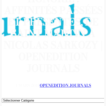
AFFINITÉS PASSÉES
ET PRÉSENTES, DE
SAINT MARTIN À
NICOLAS SARKOZY |
OPENEDITION
JOURNALS
4 MARS 2018
OPENEDITION JOURNALS
Catégories