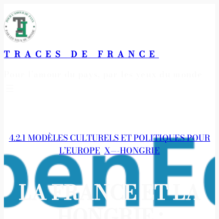
Aller
au
contenu
TRACES DE FRANCE
Pour l’amour du pays, par les yeux du monde
4.2.1 MODÈLES CULTURELS ET POLITIQUES POUR
L’EUROPE
, 
X—-HONGRIE
LA FRANCE ET LA
HONGRIE :