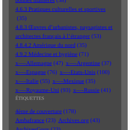
4.6.3 Pratiques culturelles et sportives
(35)
4.8.3 Œuvres d’urbanistes, paysagistes et
architectes français à l’étranger
(53)
4.8.4.2 Amérique du nord
(35)
4.9.2 Médecine et hygiène
(71)
x—-Allemagne
(47)
x—-Argentine
(37)
x—-Espagne
(76)
x—-Etats-Unis
(100)
x—-Italie
(55)
x—-Mexique
(35)
x—-Royaume-Uni
(93)
x—-Russie
(41)
ÉTIQUETTES
4ème de couverture
(178)
Ambafrance
(23)
Archives.org
(43)
ArchivesGouv
(23)