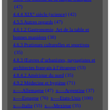
(47)
4.4.4 XIX° siècle (science)
(42)
4.5.5 Autres regards
(47)
4.6.1.2 Gastronomie, Art de la table et
bonnes manières
(38)
4.6.3 Pratiques culturelles et sportives
(35)
4.8.3 Œuvres d’urbanistes, paysagistes et
architectes français à l’étranger
(53)
4.8.4.2 Amérique du nord
(35)
4.9.2 Médecine et hygiène
(71)
x—-Allemagne
(47)
x—-Argentine
(37)
x—-Espagne
(76)
x—-Etats-Unis
(100)
x—-Italie
(55)
x—-Mexique
(35)