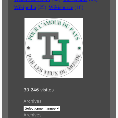
Wikipedia
(25)
Wikisource
(18)
30 246 visites
Archives
Archives