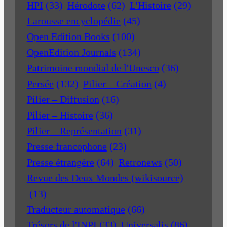
HPI
(33)
Hérodote
(62)
L'Histoire
(29)
Larousse encyclopédie
(45)
Open Edition Books
(100)
OpenEdition Journals
(134)
Patrimoine mondial de l'Unesco
(36)
Persée
(132)
Pilier – Création
(4)
Pilier – Diffusion
(16)
Pilier – Histoire
(36)
Pilier – Représentation
(31)
Presse francophone
(23)
Presse étrangère
(64)
Retronews
(50)
Revue des Deux Mondes (wikisource)
(13)
Traducteur automatique
(66)
Trésors de l'INPI
(33)
Universalis
(86)